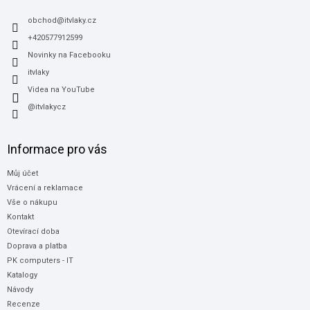
t
í
obchod
@
itvlaky.cz
+420577912599
Novinky na Facebooku
itvlaky
Videa na YouTube
@itvlakycz
Informace pro vás
Můj účet
Vrácení a reklamace
Vše o nákupu
Kontakt
Otevírací doba
Doprava a platba
PK computers - IT
Katalogy
Návody
Recenze