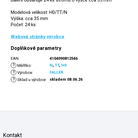
Balení obsahuje 24 ks stromů o výšce cca 35 mm.
Modelová velikost: H0/TT/N
Výška: cca 35 mm
Počet: 24 ks
Webové stránky výrobce
Doplňkové parametry
EAN
:
4104090812546
?
N
,
TT
,
H0
Měřítko
:
?
FALLER
Výrobce
:
?
skladem 08.06.26
Sklad u výrobce
:
Z
á
p
a
Kontakt