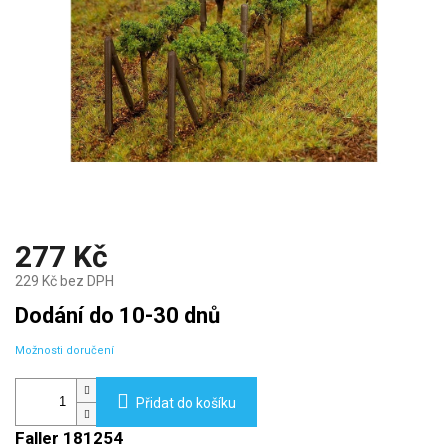
277 Kč
229 Kč bez DPH
Měrná
Dodání do 10-30 dnů
cena:
Možnosti doručení
Přidat do košíku
Faller 181254