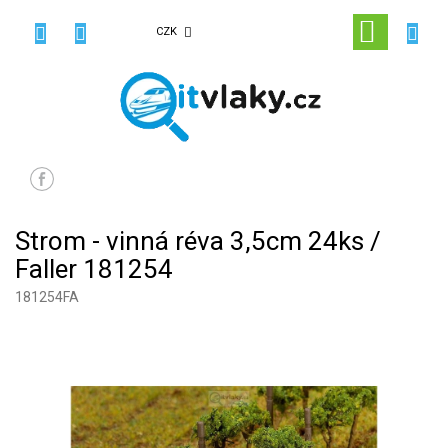
Přejít
na
NÁKUPN
CZK
obsah
KOŠÍK
Strom - vinná réva 3,5cm 24ks /
Faller 181254
181254FA