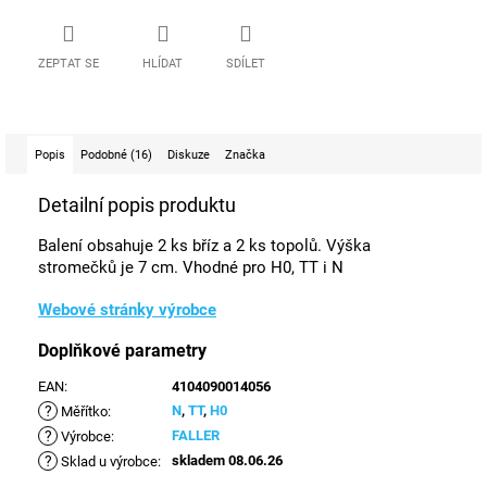
ZEPTAT SE
HLÍDAT
SDÍLET
Popis
Podobné (16)
Diskuze
Značka
Detailní popis produktu
Balení obsahuje 2 ks bříz a 2 ks topolů. Výška
stromečků je 7 cm. Vhodné pro H0, TT i N
Webové stránky výrobce
Doplňkové parametry
EAN
:
4104090014056
?
N
,
TT
,
H0
Měřítko
:
?
FALLER
Výrobce
:
?
skladem 08.06.26
Sklad u výrobce
: