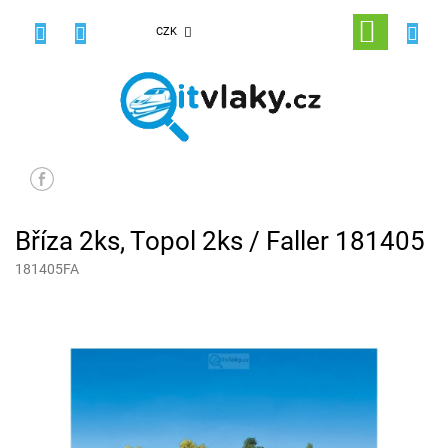
Přejít
na
NÁKUPNÍ
CZK
obsah
KOŠÍK
Bříza 2ks, Topol 2ks / Faller 181405
181405FA