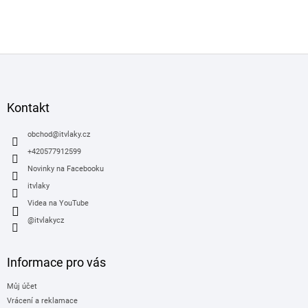
Z
á
p
a
Kontakt
t
í
obchod
@
itvlaky.cz
+420577912599
Novinky na Facebooku
itvlaky
Videa na YouTube
@itvlakycz
Informace pro vás
Můj účet
Vrácení a reklamace