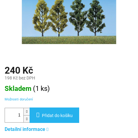
240 Kč
198 Kč bez DPH
Měrná
Skladem
(
1 ks
)
cena:
Možnosti doručení
Přidat do košíku
Detailní informace