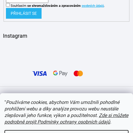
Souhlasím
se shromažďováním
a zpracováním
osobních údajů
.
PŘIHLÁSIT SE
Instagram
Vytvořil Shoptet
"
Používáme cookies, abychom Vám umožnili pohodlné
prohlížení webu a díky analýze provozu webu neustále
Copyright 2026
itvlaky.cz
. Všechna práva vyhrazena.
Upravit nastavení cookies
zlepšovali jeho funkce, výkon a použitelnost.
Zde si můžete
podrobně projít Podmínky ochrany osobních údajů
.