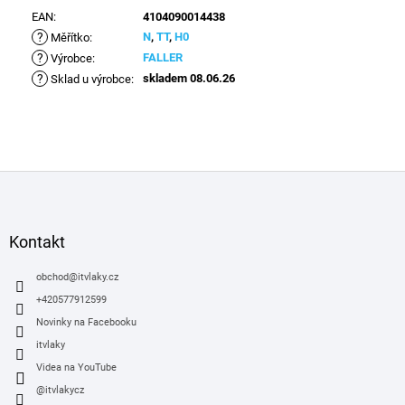
EAN
:
4104090014438
?
N
,
TT
,
H0
Měřítko
:
?
FALLER
Výrobce
:
?
skladem 08.06.26
Sklad u výrobce
:
Z
á
p
a
Kontakt
t
í
obchod
@
itvlaky.cz
+420577912599
Novinky na Facebooku
itvlaky
Videa na YouTube
@itvlakycz