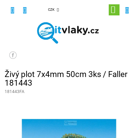
Přejít
na
NÁKUPNÍ
CZK
obsah
KOŠÍK
Živý plot 7x4mm 50cm 3ks / Faller
181443
181443FA