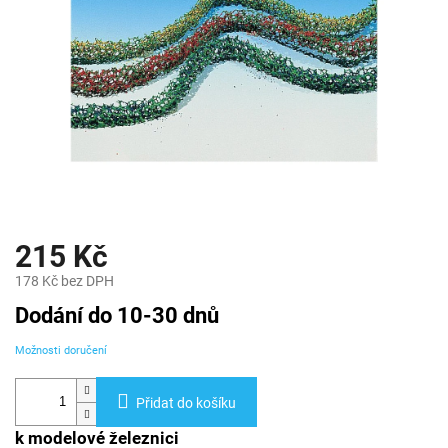
215 Kč
178 Kč bez DPH
Měrná
Dodání do 10-30 dnů
cena:
Možnosti doručení
Přidat do košíku
k modelové železnici