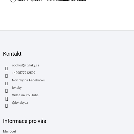
Z
á
p
a
Kontakt
t
í
obchod
@
itvlaky.cz
+420577912599
Novinky na Facebooku
itvlaky
Videa na YouTube
@itvlakycz
Informace pro vás
Můj účet