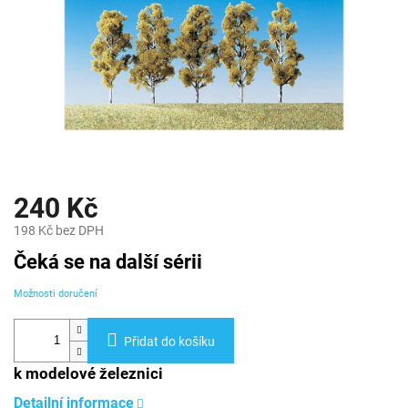
240 Kč
198 Kč bez DPH
Měrná
Čeká se na další sérii
cena:
Možnosti doručení
Přidat do košíku
k modelové železnici
Detailní informace