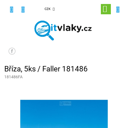
Přejít
na
NÁKUPNÍ
CZK
obsah
KOŠÍK
Bříza, 5ks / Faller 181486
181486FA