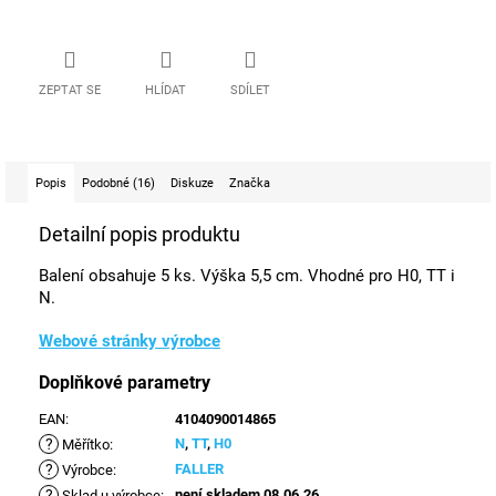
ZEPTAT SE
HLÍDAT
SDÍLET
Popis
Podobné (16)
Diskuze
Značka
Detailní popis produktu
Balení obsahuje 5 ks. Výška 5,5 cm. Vhodné pro H0, TT i
N.
Webové stránky výrobce
Doplňkové parametry
EAN
:
4104090014865
?
N
,
TT
,
H0
Měřítko
:
?
FALLER
Výrobce
:
?
není skladem 08.06.26
Sklad u výrobce
: