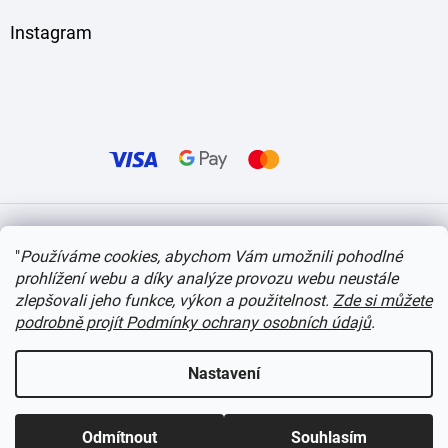
Instagram
Vytvořil Shoptet
"
Používáme cookies, abychom Vám umožnili pohodlné
prohlížení webu a díky analýze provozu webu neustále
Copyright 2026
itvlaky.cz
. Všechna práva vyhrazena.
Upravit nastavení cookies
zlepšovali jeho funkce, výkon a použitelnost.
Zde si můžete
podrobně projít Podmínky ochrany osobních údajů
.
Nastavení
Odmítnout
Souhlasím