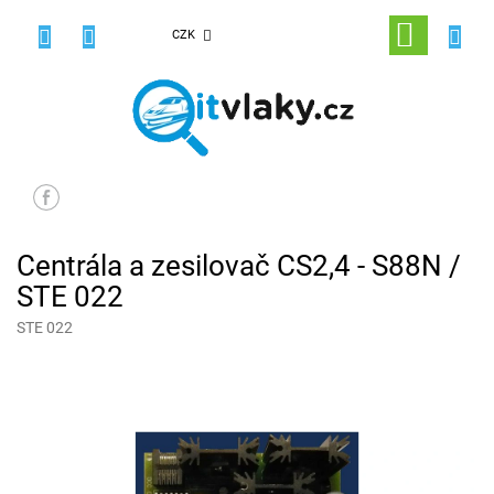
Přejít
na
NÁKUPNÍ
CZK
obsah
KOŠÍK
Centrála a zesilovač CS2,4 - S88N /
STE 022
STE 022