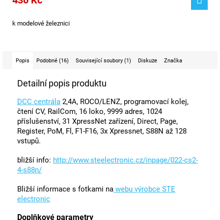
430 Kč
k modelové železnici
Popis
Podobné (16)
Související soubory (1)
Diskuze
Značka
Detailní popis produktu
DCC centrála
2,4A, ROCO/LENZ, programovací kolej,
čtení CV, RailCom, 16 loko, 9999 adres, 1024
příslušenství, 31 XpressNet zařízení, Direct, Page,
Register, PoM, Fl, F1-F16, 3x Xpressnet, S88N až 128
vstupů.
bližší info:
http://www.steelectronic.cz/inpage/022-cs2-
4-s88n/
Bližší informace s fotkami na
webu výrobce STE
electronic
Doplňkové parametry