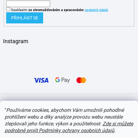
Souhlasím
se shromažďováním
a zpracováním
osobních údajů
.
PŘIHLÁSIT SE
Instagram
Vytvořil Shoptet
"
Používáme cookies, abychom Vám umožnili pohodlné
prohlížení webu a díky analýze provozu webu neustále
Copyright 2026
itvlaky.cz
. Všechna práva vyhrazena.
Upravit nastavení cookies
zlepšovali jeho funkce, výkon a použitelnost.
Zde si můžete
podrobně projít Podmínky ochrany osobních údajů
.