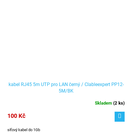
kabel RJ45 5m UTP pro LAN černý / Clableexpert PP12-
5M/BK
Skladem
(
2 ks
)
100 Kč
síťový kabel do 1Gb