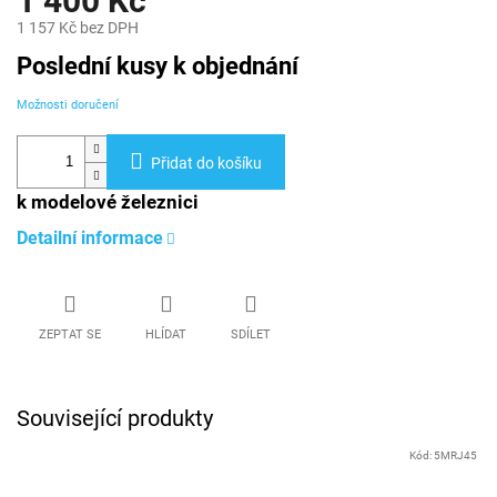
1 400 Kč
1 157 Kč bez DPH
Měrná
Poslední kusy k objednání
cena:
Možnosti doručení
Přidat do košíku
k modelové železnici
Detailní informace
ZEPTAT SE
HLÍDAT
SDÍLET
Související produkty
Kód:
5MRJ45