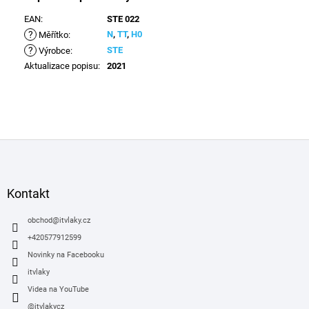
EAN
:
STE 022
?
N
,
TT
,
H0
Měřítko
:
?
STE
Výrobce
:
Aktualizace popisu
:
2021
Z
á
p
a
Kontakt
t
í
obchod
@
itvlaky.cz
+420577912599
Novinky na Facebooku
itvlaky
Videa na YouTube
@itvlakycz