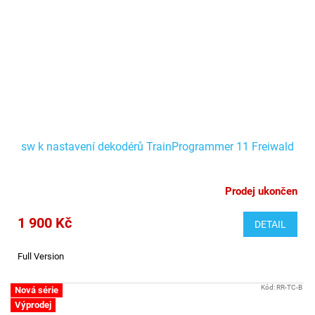
sw k nastavení dekodérů TrainProgrammer 11 Freiwald
Prodej ukončen
1 900 Kč
DETAIL
Full Version
Kód:
RR-TC-B
Nová série
Výprodej