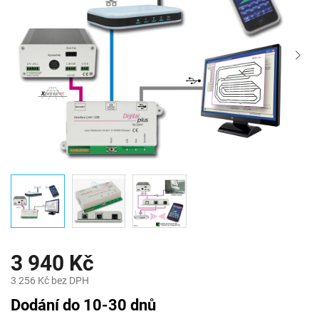
3 940 Kč
3 256 Kč bez DPH
Měrná
Dodání do 10-30 dnů
cena: