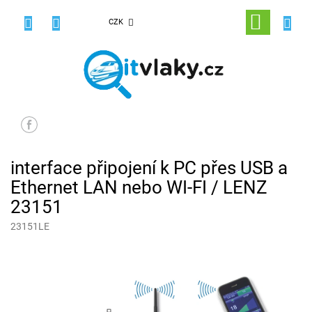
Přejít
na
NÁKUPNÍ
CZK
obsah
KOŠÍK
interface připojení k PC přes USB a
Ethernet LAN nebo WI-FI / LENZ
23151
23151LE