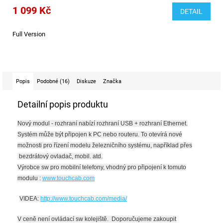
1 099 Kč
DETAIL
Full Version
Popis
Podobné (16)
Diskuze
Značka
Detailní popis produktu
Nový modul - rozhraní nabízí rozhraní USB + rozhraní Ethernet.
Systém
může být připojen k PC nebo routeru.
To otevírá nové
možnosti pro řízení modelu železničního systému, například přes
bezdrátový ovladač, mobil. atd.
Výrobce sw pro mobilní telefony, vhodný pro připojení k tomuto
modulu :
www.touchcab.com
VIDEA:
http://www.touchcab.com/media/
V ceně není ovládací sw kolejiště.
Doporučujeme zakoupit