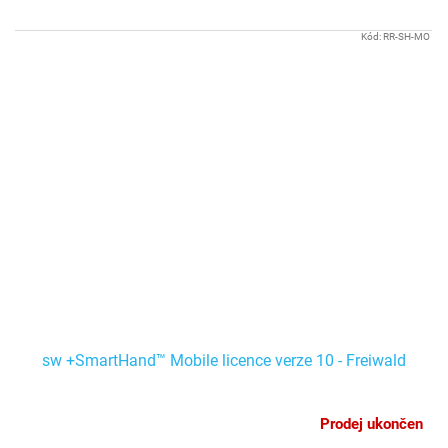
Kód:
RR-SH-MO
sw +SmartHand™ Mobile licence verze 10 - Freiwald
Prodej ukončen