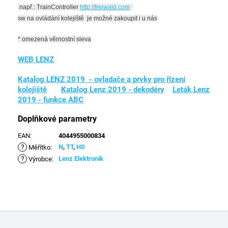
např.:
TrainController
http://freiwald.com
sw na ovládání kolejiště je možné zakoupit i u nás
* omezená věrnostní sleva
WEB LENZ
Katalog LENZ 2019 - ovladače a prvky pro řízení
kolejiště
Katalog Lenz 2019 - dekodéry
Leták Lenz
2019 - funkce ABC
Doplňkové parametry
EAN
:
4044955000834
?
N
,
TT
,
H0
Měřítko
:
?
Lenz Elektronik
Výrobce
:
Z
á