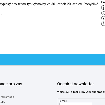
E
pický pro tento typ výstavby ve 30. letech 20. století. Pohyblivé
?
?
í.
?
?
mace pro vás
Odebírat newsletter
Vložte svůj e-mail a my vám budeme z
a reklamace
E-mail
kupu