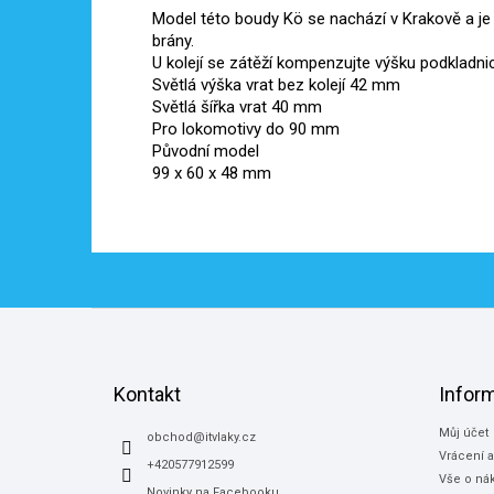
Model této boudy Kö se nachází v Krakově a je ty
brány.
U kolejí se zátěží kompenzujte výšku podkladnic
Světlá výška vrat bez kolejí 42 mm
Světlá šířka vrat 40 mm
Pro lokomotivy do 90 mm
Původní model
99 x 60 x 48 mm
Z
á
p
a
Kontakt
Infor
t
Můj účet
í
obchod
@
itvlaky.cz
Vrácení 
+420577912599
Vše o ná
Novinky na Facebooku