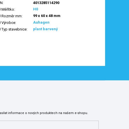
AN
:
4013285114290
H0
Měřítko
:
99 x 60 x 48 mm
Rozměr mm
:
Auhagen
Výrobce
:
plast barvený
Typ stavebnice
:
asílat informace o nových produktech na našem e-shopu.