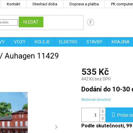
Kontakt
Otevírací doba
Doprava a platba
PK computers
HLEDAT
VY
VOZY
KOLEJE
ELEKTRO
STAVBY
KRAJINA
y / Auhagen 11429
535 Kč
442 Kč bez DPH
Měrná
Dodání do 10-30 
cena:
Možnosti doručení
Přidat d
Podle skutečnosti, 99