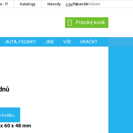
 - IT
Katalogy
Návody
Recenze
Přihlášení
CZK
NÁKUPNÍ
Prázdný košík
KOŠÍK
AUTA, FIGURKY
JINÉ
VŠE
HRAČKY
dnů
o košíku
 x 60 x 48 mm