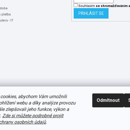
Souhlasím
se shromažďováním
a
 doba
PŘIHLÁSIT SE
 platba
ters - IT
cookies, abychom Vám umožnili
Odmítnout
ohlížení webu a díky analýze provozu
e zlepšovali jeho funkce, výkon a
t.
Zde si můžete podrobně projít
avení cookies
hrany osobních údajů
.