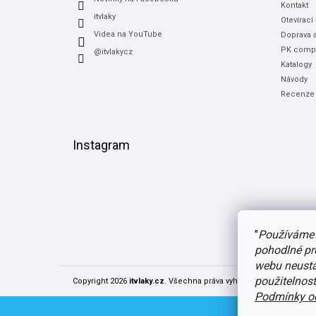
Kontakt
itvlaky
Otevírací
Videa na YouTube
Doprava a
PK compu
@itvlakycz
Katalogy
Návody
Recenze
Instagram
"
Používáme 
pohodlné pr
webu neustál
použitelnos
Copyright 2026
itvlaky.cz
. Všechna práva vyhrazena.
Upravit nast
Podmínky oc