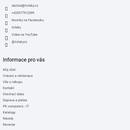
t
í
obchod
@
itvlaky.cz
+420577912599
Novinky na Facebooku
itvlaky
Videa na YouTube
@itvlakycz
Informace pro vás
Můj účet
Vrácení a reklamace
Vše o nákupu
Kontakt
Otevírací doba
Doprava a platba
PK computers - IT
Katalogy
Návody
Recenze