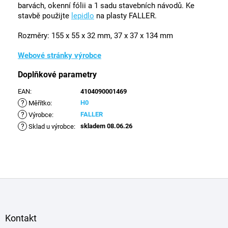
barvách, okenní fólii a 1 sadu stavebních návodů. Ke
stavbě použijte
lepidlo
na plasty FALLER.
Rozměry:
155 x 55 x 32 mm, 37 x 37 x 134 mm
Webové stránky výrobce
Doplňkové parametry
EAN
:
4104090001469
?
H0
Měřítko
:
?
FALLER
Výrobce
:
?
skladem 08.06.26
Sklad u výrobce
:
Z
á
p
a
Kontakt