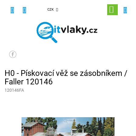
Přejít
na
NÁKUPNÍ
CZK
obsah
KOŠÍK
H0 - Pískovací věž se zásobníkem /
Faller 120146
120146FA