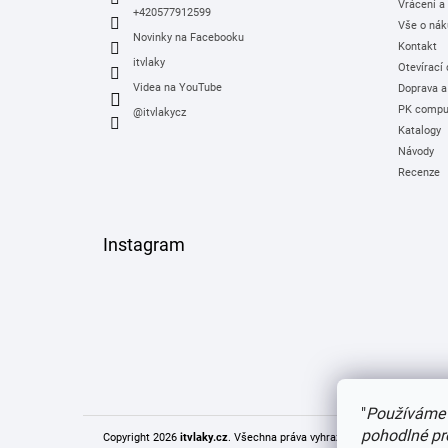
Vrácení a
+420577912599
Vše o nák
Novinky na Facebooku
Kontakt
itvlaky
Otevírací
Videa na YouTube
Doprava a
PK comput
@itvlakycz
Katalogy
Návody
Recenze
Instagram
"
Používáme 
pohodlné pr
Copyright 2026
itvlaky.cz
. Všechna práva vyhrazena.
Upravit nastaven