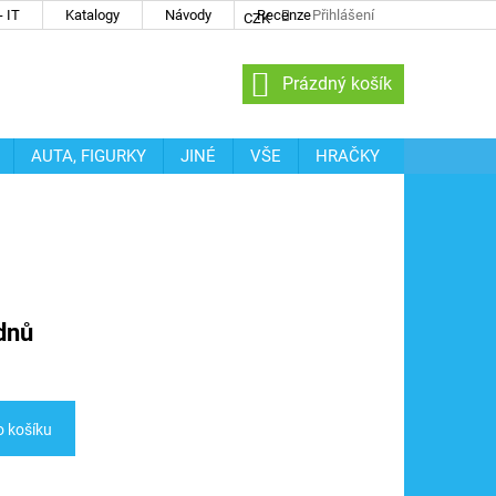
 IT
Katalogy
Návody
Recenze
Přihlášení
CZK
NÁKUPNÍ
Prázdný košík
KOŠÍK
AUTA, FIGURKY
JINÉ
VŠE
HRAČKY
dnů
o košíku