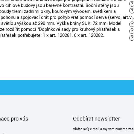
?
o cihlové budovy jsou barevně kontrastní. Boční stěny jsou
?
boudy třemi zadními okny, kouřovým vývodem, světlíkem a
 pohonu a spojovací drát pro pohyb vrat pomocí serva (servo, art.
V 
e světlou výškou až 290 mm. Výška brány SUK: 72 mm. Model
?
ze rozšířit pomocí "Doplňkové sady pro kruhový přístřešek s
?
střešek potřebujete: 1 x art. 120281, 6 x art. 120282.
?
mace pro vás
Odebírat newsletter
Vložte svůj e-mail a my vám budeme zas