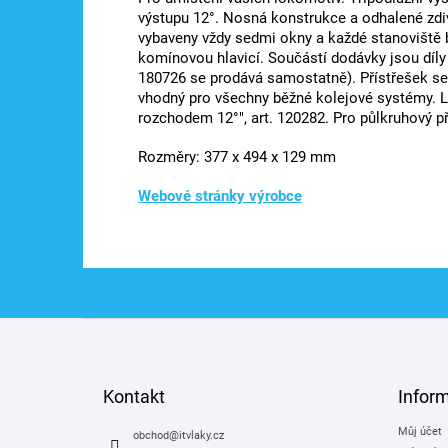
výstupu 12°. Nosná konstrukce a odhalené zdiv
vybaveny vždy sedmi okny a každé stanoviště 
komínovou hlavicí. Součástí dodávky jsou díly
180726 se prodává samostatně). Přístřešek s
vhodný pro všechny běžné kolejové systémy. L
rozchodem 12°", art. 120282. Pro půlkruhový pří
Rozměry:
377 x 494 x 129 mm
Webové stránky výrobce
Z
á
p
a
Kontakt
Infor
t
Můj účet
í
obchod
@
itvlaky.cz