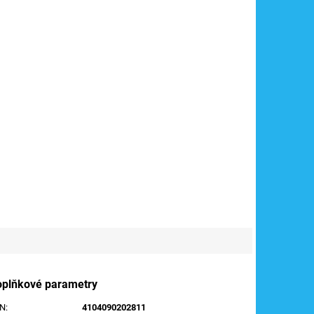
oplňkové parametry
AN
:
4104090202811