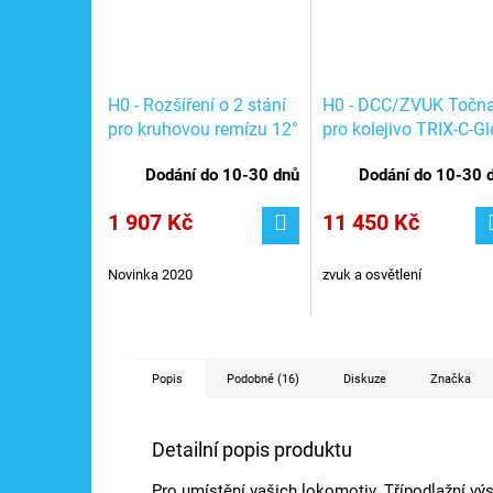
H0 - Rozšíření o 2 stání
H0 - DCC/ZVUK Točn
pro kruhovou remízu 12°
pro kolejivo TRIX-C-Gl
/ FALLER 120282
/ TRIX 66861
Dodání do 10-30 dnů
Dodání do 10-30 
1 907 Kč
11 450 Kč
Novinka 2020
zvuk a osvětlení
Popis
Podobné (16)
Diskuze
Značka
Detailní popis produktu
Pro umístění vašich lokomotiv. Třípodlažní v