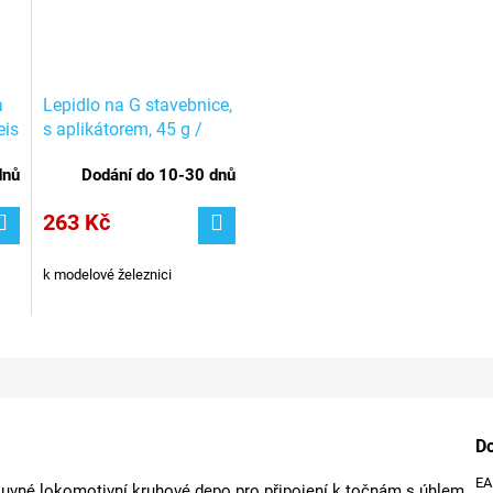
a
Lepidlo na G stavebnice,
eis
s aplikátorem, 45 g /
POLA Faller 330593
dnů
Dodání do 10-30 dnů
263 Kč
k modelové železnici
D
E
ýsuvné lokomotivní kruhové depo pro připojení k točnám s úhlem