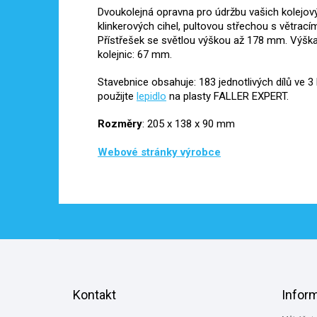
Dvoukolejná opravna pro údržbu vašich kolejov
klinkerových cihel, pultovou střechou s větrací
Přístřešek se světlou výškou až 178 mm. Výška
kolejnic: 67 mm.
Stavebnice obsahuje: 183 jednotlivých dílů ve 3
použijte
lepidlo
na plasty FALLER EXPERT.
Rozměry
: 205 x 138 x 90 mm
Webové stránky výrobce
Z
á
p
a
Kontakt
Infor
t