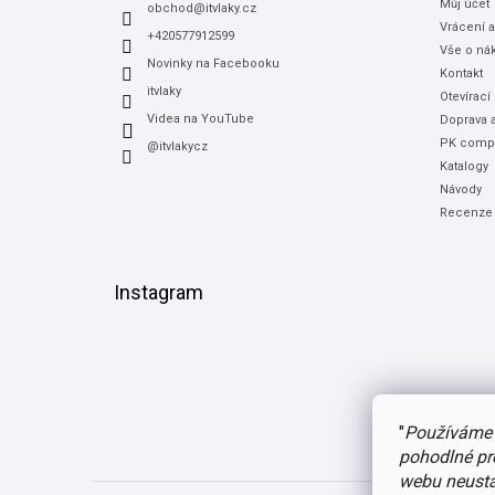
Můj účet
í
obchod
@
itvlaky.cz
Vrácení 
+420577912599
Vše o ná
Novinky na Facebooku
Kontakt
itvlaky
Otevírací
Videa na YouTube
Doprava a
PK compu
@itvlakycz
Katalogy
Návody
Recenze
Instagram
"
Používáme 
pohodlné pr
webu neustál