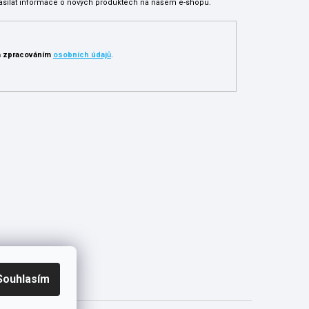
asílat informace o nových produktech na našem e-shopu.
 zpracováním
osobních údajů
.
Souhlasím