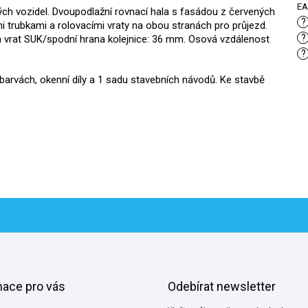
E
ých vozidel. Dvoupodlažní rovnací hala s fasádou z červených
?
mi trubkami a rolovacími vraty na obou stranách pro průjezd.
?
 vrat SUK/spodní hrana kolejnice: 36 mm. Osová vzdálenost
?
 barvách, okenní díly a 1 sadu stavebních návodů. Ke stavbě
mace pro vás
Odebírat newsletter