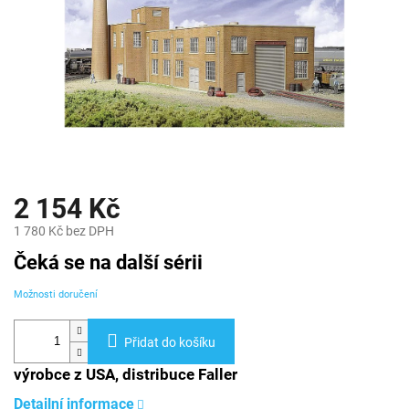
2 154 Kč
1 780 Kč bez DPH
Měrná
Čeká se na další sérii
cena:
Možnosti doručení
Přidat do košíku
výrobce z USA, distribuce Faller
Detailní informace