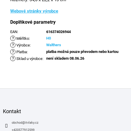
Webové stránky výrobce
Doplňkové parametry
EAN
:
616374026944
?
H0
Měřítko
:
?
Walthers
Výrobce
:
?
platba možná pouze převodem nebo kartou
Platba
:
?
není skladem 08.06.26
Sklad u výrobce
:
Z
á
p
a
Kontakt
t
í
obchod
@
itvlaky.cz
+420577912599