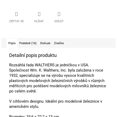
ZEPTAT SE
HLÍDAT
SDÍLET
Popis
Podobné (16)
Diskuze
Značka
Detailní popis produktu
Rozsáhlá řada WALTHERS je jedničkou v USA.
Společnost Wm. K. Walthers, Inc. byla založena v roce
1932, specializuje se na výrobu vysoce kvalitních
plastových modelových železničních výrobků v různých
měřítcích pro potěšení modelových milovníků železnice
po celém světě.
V cihlovém designu. Ideální pro modelové železnice v
americkém stylu.
Rozměry: 34,6 x 22,2 x 13 cm