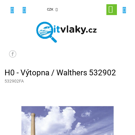
Přejít
na
NÁKUPNÍ
CZK
obsah
KOŠÍK
H0 - Výtopna / Walthers 532902
532902FA