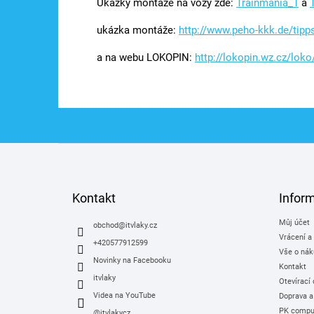
Ukázky montáže na vozy zde:
Trainmania_1
a
ukázka montáže:
http://www.peho-kkk.de/tipp
a na webu LOKOPIN:
http://lokopin.wz.cz/lok
Z
á
p
a
Kontakt
Infor
t
Můj účet
í
obchod
@
itvlaky.cz
Vrácení a
+420577912599
Vše o nák
Novinky na Facebooku
Kontakt
itvlaky
Otevírací
Videa na YouTube
Doprava a
PK comput
@itvlakycz