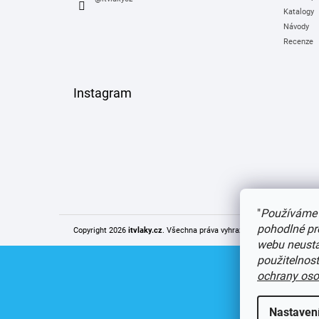
Katalogy
Návody
Recenze
Instagram
"
Používáme 
pohodlné pr
Copyright 2026
itvlaky.cz
. Všechna práva vyhrazena.
Upravit nastaven
webu neustál
použitelnos
ochrany oso
Nastaven