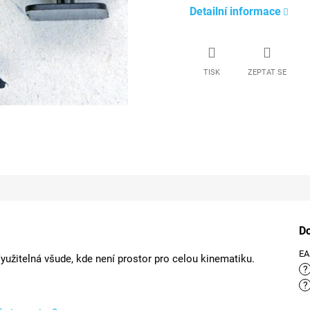
Detailní informace
TISK
ZEPTAT SE
D
E
Využitelná všude, kde není prostor pro celou kinematiku.
?
?