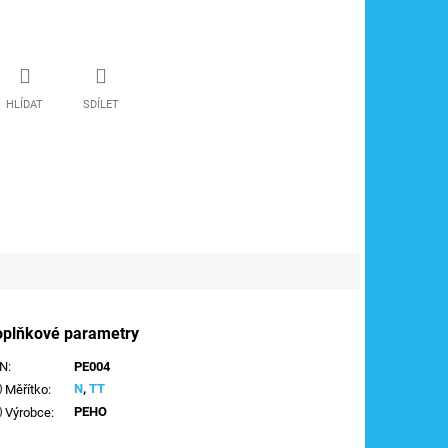
HLÍDAT
SDÍLET
oplňkové parametry
AN
:
PE004
N
,
TT
Měřítko
:
PEHO
Výrobce
: