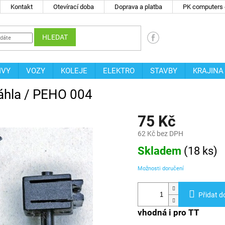
Kontakt
Otevírací doba
Doprava a platba
PK computers -
HLEDAT
IVY
VOZY
KOLEJE
ELEKTRO
STAVBY
KRAJINA
řáhla / PEHO 004
75 Kč
62 Kč bez DPH
Měrná
Skladem
(
18 ks
)
cena:
Možnosti doručení
Přidat d
vhodná i pro TT