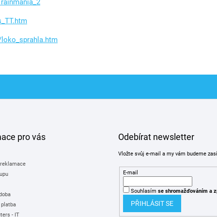
Trainmania_2
s_TT.htm
o/loko_sprahla.htm
mace pro vás
Odebírat newsletter
Vložte svůj e-mail a my vám budeme zas
 reklamace
E-mail
upu
Souhlasím
se shromažďováním
a z
 doba
PŘIHLÁSIT SE
 platba
ers - IT