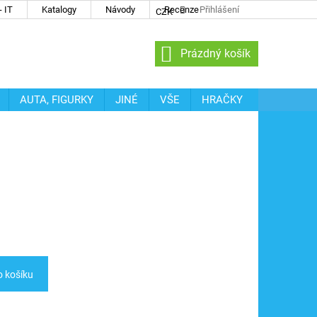
 IT
Katalogy
Návody
Recenze
Přihlášení
CZK
NÁKUPNÍ
Prázdný košík
KOŠÍK
AUTA, FIGURKY
JINÉ
VŠE
HRAČKY
o košíku