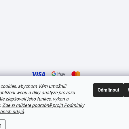
cookies, abychom Vám umožnili
Odmítnout
ohlížení webu a díky analýze provozu
í cookies
e zlepšovali jeho funkce, výkon a
t.
Zde si můžete podrobně projít Podmínky
bních údajů
.
í