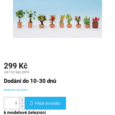
299 Kč
247 Kč bez DPH
Měrná
Dodání do 10-30 dnů
cena:
Možnosti doručení
Přidat do košíku
k modelové železnici