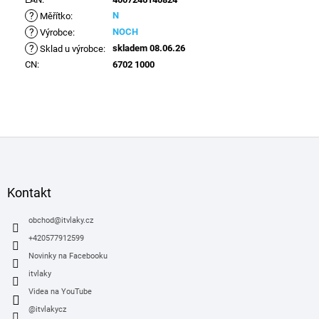
?
N
Měřítko
:
?
NOCH
Výrobce
:
?
skladem 08.06.26
Sklad u výrobce
:
CN
:
6702 1000
Z
á
p
a
Kontakt
t
í
obchod
@
itvlaky.cz
+420577912599
Novinky na Facebooku
itvlaky
Videa na YouTube
@itvlakycz