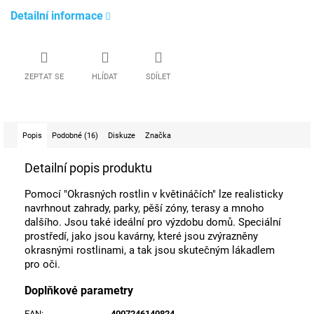
Detailní informace
ZEPTAT SE
HLÍDAT
SDÍLET
Popis
Podobné (16)
Diskuze
Značka
Detailní popis produktu
Pomocí "Okrasných rostlin v květináčích" lze realisticky
navrhnout zahrady, parky, pěší zóny, terasy a mnoho
dalšího. Jsou také ideální pro výzdobu domů. Speciální
prostředí, jako jsou kavárny, které jsou zvýrazněny
okrasnými rostlinami, a tak jsou skutečným lákadlem
pro oči.
Doplňkové parametry
EAN
:
4007246140824