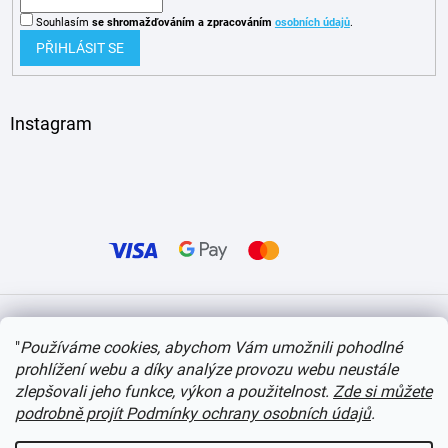
Souhlasím
se shromažďováním
a zpracováním
osobních údajů
.
PŘIHLÁSIT SE
Instagram
Vytvořil Shoptet
"
Používáme cookies, abychom Vám umožnili pohodlné
prohlížení webu a díky analýze provozu webu neustále
Copyright 2026
itvlaky.cz
. Všechna práva vyhrazena.
Upravit nastavení cookies
zlepšovali jeho funkce, výkon a použitelnost.
Zde si můžete
podrobně projít Podmínky ochrany osobních údajů
.