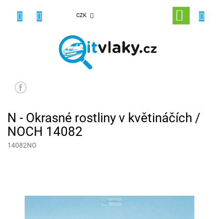
Přejít
na
NÁKUPNÍ
CZK
obsah
KOŠÍK
N - Okrasné rostliny v květináčích /
NOCH 14082
14082NO