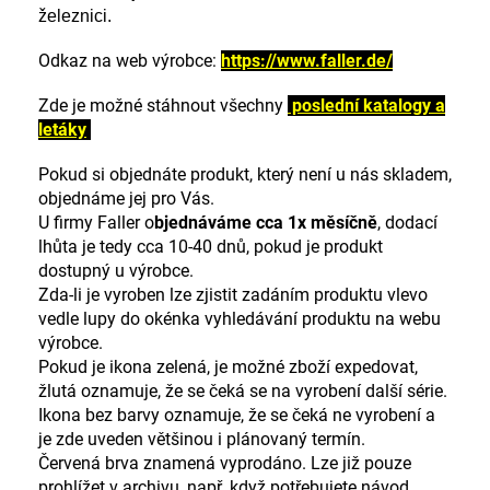
železnici.
Odkaz na web výrobce:
https://www.faller.de/
Zde je možné stáhnout všechny
poslední katalogy a
letáky
Pokud si objednáte produkt, který není u nás skladem,
objednáme jej pro Vás.
U firmy Faller o
bjednáváme cca 1x měsíčně
, dodací
lhůta je tedy cca 10-40 dnů, pokud je produkt
dostupný u výrobce.
Zda-li je vyroben lze zjistit zadáním produktu vlevo
vedle lupy do okénka vyhledávání produktu na webu
výrobce.
Pokud je ikona zelená, je možné zboží expedovat,
žlutá oznamuje, že se čeká se na vyrobení další série.
Ikona bez barvy oznamuje, že se čeká ne vyrobení a
je zde uveden většinou i plánovaný termín.
Červená brva znamená vyprodáno. Lze již pouze
prohlížet v archivu, např. když potřebujete návod.