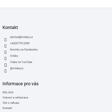
Z
á
p
a
Kontakt
t
í
obchod
@
itvlaky.cz
+420577912599
Novinky na Facebooku
itvlaky
Videa na YouTube
@itvlakycz
Informace pro vás
Můj účet
Vrácení a reklamace
Vše o nákupu
Kontakt