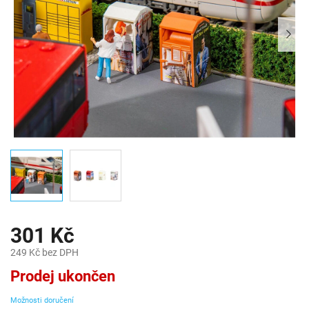
301 Kč
249 Kč bez DPH
Měrná
Prodej ukončen
cena:
Možnosti doručení