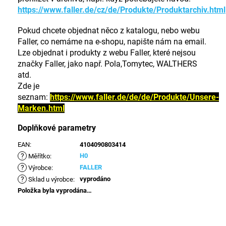
https://www.faller.de/cz/de/Produkte/Produktarchiv.html
Pokud chcete objednat něco z katalogu, nebo webu
Faller, co nemáme na e-shopu, napište nám na email.
Lze objednat i produkty z webu Faller, které nejsou
značky Faller, jako např. Pola,Tomytec, WALTHERS
atd.
Zde je
seznam:
https://www.faller.de/de/de/Produkte/Unsere-
Marken.html
Doplňkové parametry
EAN
:
4104090803414
?
H0
Měřítko
:
?
FALLER
Výrobce
:
?
vyprodáno
Sklad u výrobce
:
Položka byla vyprodána…