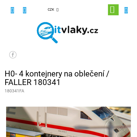
Přejít
na
NÁKUPNÍ
CZK
obsah
KOŠÍK
H0- 4 kontejnery na oblečení /
FALLER 180341
180341FA