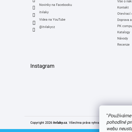
Vše o nák
Novinky na Facebooku
Kontakt
itvlaky
Otevírací
Videa na YouTube
Doprava a
PK comput
@itvlakycz
Katalogy
Návody
Recenze
Instagram
"
Používáme 
pohodlné pr
Copyright 2026
itvlaky.cz
. Všechna práva vyhrazena.
Upravit nastaven
webu neustál