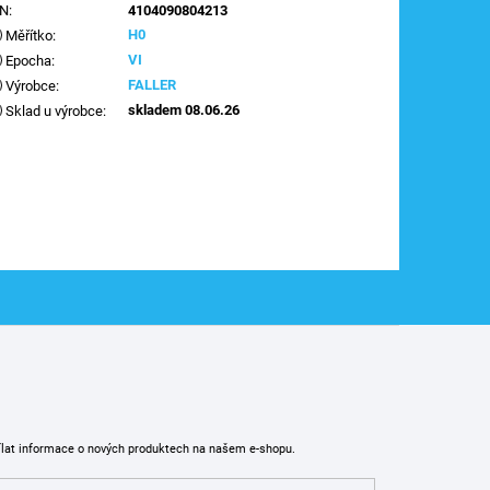
AN
:
4104090804213
H0
Měřítko
:
VI
Epocha
:
FALLER
Výrobce
:
skladem 08.06.26
Sklad u výrobce
:
ílat informace o nových produktech na našem e-shopu.