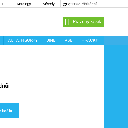
 IT
Katalogy
Návody
Recenze
Přihlášení
CZK
NÁKUPNÍ
Prázdný košík
KOŠÍK
AUTA, FIGURKY
JINÉ
VŠE
HRAČKY
dnů
o košíku