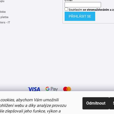
E-mail
upu
Souhlasím
se shromažďováním
a z
 doba
PŘIHLÁSIT SE
 platba
ers - IT
cookies, abychom Vám umožnili
Odmítnout
ohlížení webu a díky analýze provozu
í cookies
e zlepšovali jeho funkce, výkon a