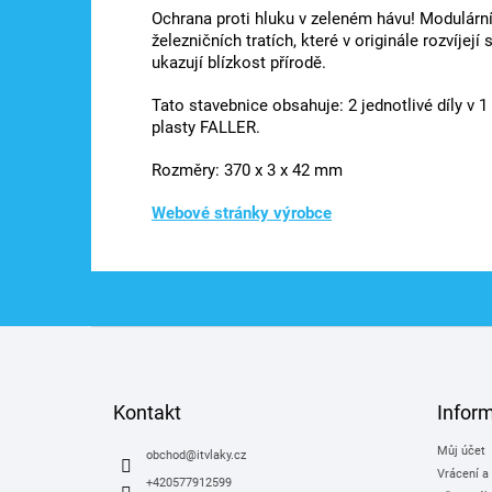
Ochrana proti hluku v zeleném hávu! Modulární
železničních tratích, které v originále rozvíje
ukazují blízkost přírodě.
Tato stavebnice obsahuje: 2 jednotlivé díly v 
plasty FALLER.
Rozměry: 370 x 3 x 42 mm
Webové stránky výrobce
Z
á
p
a
Kontakt
Infor
t
Můj účet
í
obchod
@
itvlaky.cz
Vrácení a
+420577912599