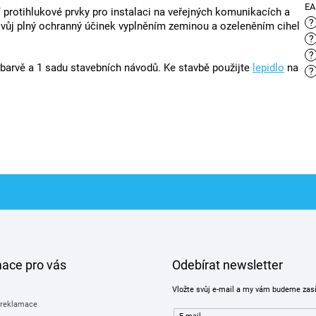
E
 protihlukové prvky pro instalaci na veřejných komunikacích a
?
jí svůj plný ochranný účinek vyplněním zeminou a ozeleněním cihel
?
?
1 barvě a 1 sadu stavebních návodů. Ke stavbě použijte
lepidlo
na
?
mace pro vás
Odebírat newsletter
Vložte svůj e-mail a my vám budeme zas
 reklamace