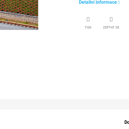
Detailní informace
TISK
ZEPTAT SE
D