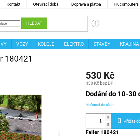
Kontakt
Otevírací doba
Doprava a platba
PK computers -
HLEDAT
IVY
VOZY
KOLEJE
ELEKTRO
STAVBY
KRAJINA
ler 180421
530 Kč
438 Kč bez DPH
Měrná
Dodání do 10-30 
cena:
Možnosti doručení
Přidat d
Faller 180421