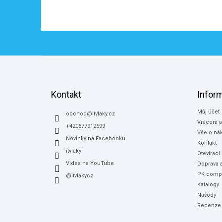
Z
á
p
a
Kontakt
Infor
t
Můj účet
í
obchod
@
itvlaky.cz
Vrácení 
+420577912599
Vše o ná
Novinky na Facebooku
Kontakt
itvlaky
Otevírací
Videa na YouTube
Doprava a
PK compu
@itvlakycz
Katalogy
Návody
Recenze