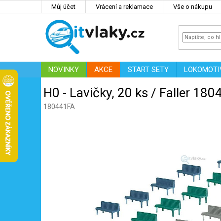
Přejít
Můj účet
Vrácení a reklamace
Vše o nákupu
na
obsah
NOVINKY
AKCE
START SETY
LOKOMOTI
IT
ZNAČKY
H0 - Lavičky, 20 ks / Faller 180
180441FA