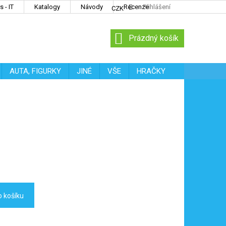
 - IT
Katalogy
Návody
Recenze
Přihlášení
CZK
NÁKUPNÍ
Prázdný košík
KOŠÍK
AUTA, FIGURKY
JINÉ
VŠE
HRAČKY
o košíku