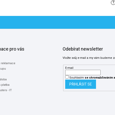
?
mace pro vás
Odebírat newsletter
Vložte svůj e-mail a my vám budeme z
a reklamace
E-mail
kupu
Souhlasím
se shromažďováním
a
 doba
PŘIHLÁSIT SE
 platba
ters - IT