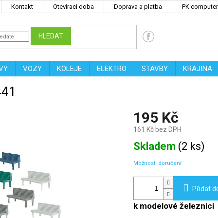
Kontakt
Otevírací doba
Doprava a platba
PK computers
HLEDAT
VY
VOZY
KOLEJE
ELEKTRO
STAVBY
KRAJINA
441
195 Kč
161 Kč bez DPH
Měrná
Skladem
(
2 ks
)
cena:
Možnosti doručení
Přidat d
k modelové železnici