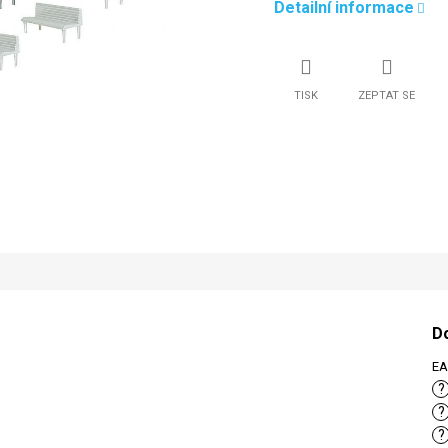
Detailní informace
TISK
ZEPTAT SE
D
E
?
?
?