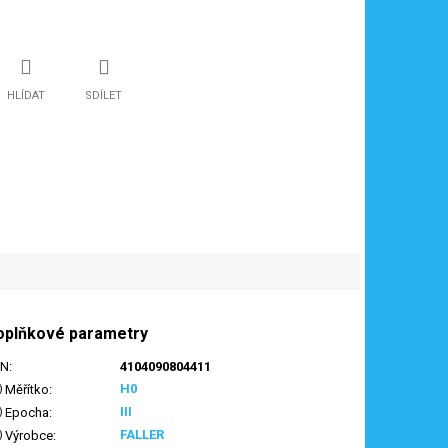
HLÍDAT
SDÍLET
oplňkové parametry
AN
:
4104090804411
H0
Měřítko
:
III
Epocha
:
FALLER
Výrobce
: