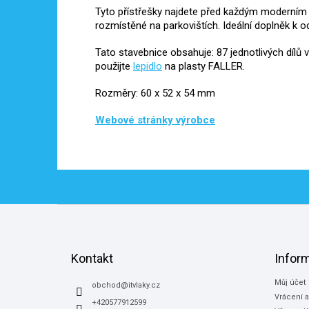
Tyto přístřešky najdete před každým moderní
rozmístěné na parkovištích. Ideální doplněk k
Tato stavebnice obsahuje: 87 jednotlivých dílů v
použijte
lepidlo
na plasty FALLER.
Rozměry: 60 x 52 x 54 mm
Webové stránky výrobce
Z
á
p
a
Kontakt
Infor
t
Můj účet
í
obchod
@
itvlaky.cz
Vrácení 
+420577912599