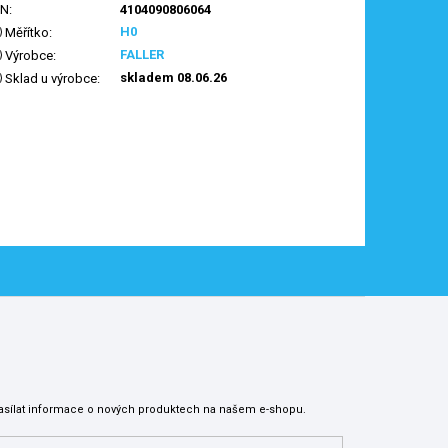
AN
:
4104090806064
H0
Měřítko
:
FALLER
Výrobce
:
skladem 08.06.26
Sklad u výrobce
:
asílat informace o nových produktech na našem e-shopu.