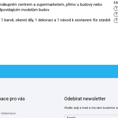
E
m nákupním centrem a supermarketem, přímo u budovy nebo
?
 odpovídajícím modelům budov.
?
 1 barvě, okenní díly, 1 dekoraci a 1 návod k sestavení. Ke stavbě
?
mace pro vás
Odebírat newsletter
Vložte svůj e-mail a my vám budeme z
a reklamace
E-mail