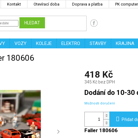
Kontakt
Otevírací doba
Doprava a platba
PK computers
HLEDAT
VY
VOZY
KOLEJE
ELEKTRO
STAVBY
KRAJINA
ler 180606
418 Kč
345 Kč bez DPH
Měrná
Dodání do 10-30 
cena:
Možnosti doručení
Přidat d
Faller 180606