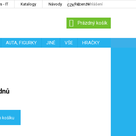
 - IT
Katalogy
Návody
Recenze
Přihlášení
CZK
NÁKUPNÍ
Prázdný košík
KOŠÍK
AUTA, FIGURKY
JINÉ
VŠE
HRAČKY
dnů
o košíku