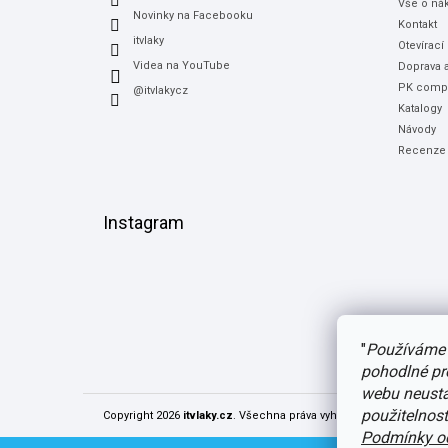
Vše o ná
Novinky na Facebooku
Kontakt
itvlaky
Otevírací
Videa na YouTube
Doprava a
PK compu
@itvlakycz
Katalogy
Návody
Recenze
Instagram
"
Používáme 
pohodlné pr
webu neustál
použitelnos
Copyright 2026
itvlaky.cz
. Všechna práva vyhrazena.
Upravit nast
Podmínky oc