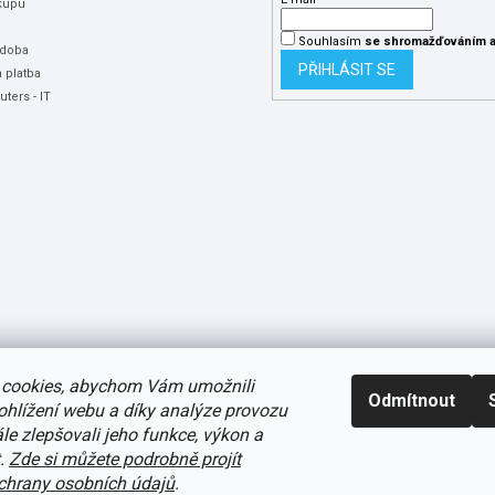
kupu
Souhlasím
se shromažďováním
a
 doba
PŘIHLÁSIT SE
 platba
ters - IT
cookies, abychom Vám umožnili
Odmítnout
ohlížení webu a díky analýze provozu
e zlepšovali jeho funkce, výkon a
t.
Zde si můžete podrobně projít
avení cookies
hrany osobních údajů
.