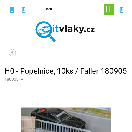
Přejít
na
NÁKUPNÍ
CZK
obsah
KOŠÍK
H0 - Popelnice, 10ks / Faller 180905
180905FA