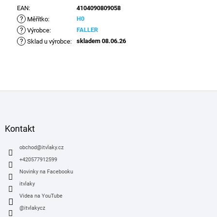
EAN
:
4104090809058
?
H0
Měřítko
:
?
FALLER
Výrobce
:
?
skladem 08.06.26
Sklad u výrobce
:
Z
á
p
a
Kontakt
t
í
obchod
@
itvlaky.cz
+420577912599
Novinky na Facebooku
itvlaky
Videa na YouTube
@itvlakycz