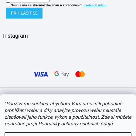
Souhlasím
se shromažďováním
a zpracováním
osobních údajů
.
PŘIHLÁSIT SE
Instagram
Vytvořil Shoptet
"
Používáme cookies, abychom Vám umožnili pohodlné
prohlížení webu a díky analýze provozu webu neustále
Copyright 2026
itvlaky.cz
. Všechna práva vyhrazena.
Upravit nastavení cookies
zlepšovali jeho funkce, výkon a použitelnost.
Zde si můžete
podrobně projít Podmínky ochrany osobních údajů
.