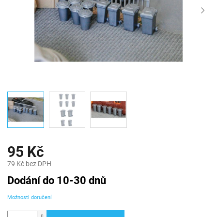
95 Kč
79 Kč bez DPH
Měrná
Dodání do 10-30 dnů
cena:
Možnosti doručení