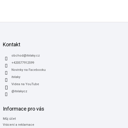
Z
á
p
a
Kontakt
t
í
obchod
@
itvlaky.cz
+420577912599
Novinky na Facebooku
itvlaky
Videa na YouTube
@itvlakycz
Informace pro vás
Můj účet
Vrácení a reklamace