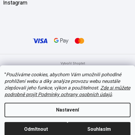
Instagram
Vytvořil Shoptet
"
Používáme cookies, abychom Vám umožnili pohodlné
prohlížení webu a díky analýze provozu webu neustále
Copyright 2026
itvlaky.cz
. Všechna práva vyhrazena.
Upravit nastavení
cookies
zlepšovali jeho funkce, výkon a použitelnost.
Zde si můžete
podrobně projít Podmínky ochrany osobních údajů
.
Nastavení
Odmítnout
Souhlasím