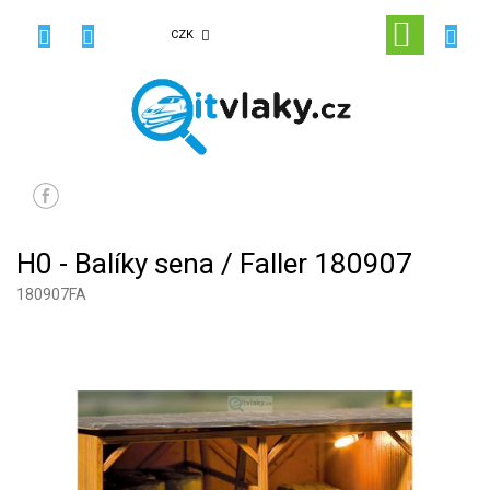
Přejít
na
NÁKUPN
CZK
obsah
KOŠÍK
H0 - Balíky sena / Faller 180907
180907FA