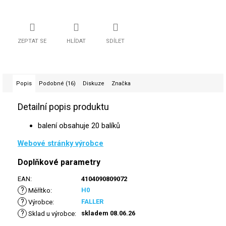
ZEPTAT SE
HLÍDAT
SDÍLET
Popis
Podobné (16)
Diskuze
Značka
Detailní popis produktu
balení obsahuje 20 balíků
Webové stránky výrobce
Doplňkové parametry
EAN
:
4104090809072
?
H0
Měřítko
:
?
FALLER
Výrobce
:
?
skladem 08.06.26
Sklad u výrobce
: