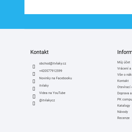
Z
á
p
a
Kontakt
Infor
t
Můj účet
í
obchod
@
itvlaky.cz
Vrácení a
+420577912599
Vše o nák
Novinky na Facebooku
Kontakt
itvlaky
Otevírací
Videa na YouTube
Doprava a
PK comput
@itvlakycz
Katalogy
Návody
Recenze