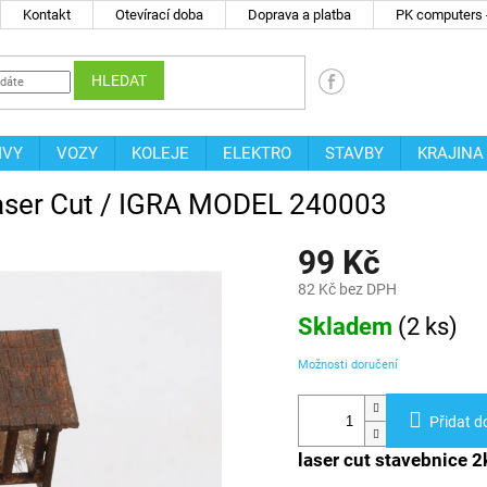
Kontakt
Otevírací doba
Doprava a platba
PK computers -
HLEDAT
IVY
VOZY
KOLEJE
ELEKTRO
STAVBY
KRAJINA
Laser Cut / IGRA MODEL 240003
99 Kč
82 Kč bez DPH
Měrná
Skladem
(
2 ks
)
cena:
Možnosti doručení
Přidat d
laser cut stavebnice 2