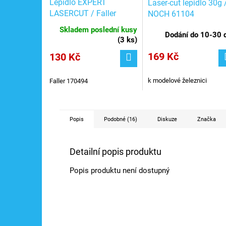
Lepidlo EXPERT
Laser-cut lepidlo 30g 
LASERCUT / Faller
NOCH 61104
170494
Skladem poslední kusy
Dodání do 10-30 
(
3 ks
)
169 Kč
130 Kč
k modelové železnici
Faller 170494
Popis
Podobné (16)
Diskuze
Značka
Detailní popis produktu
Popis produktu není dostupný