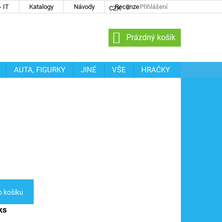
 IT
Katalogy
Návody
Recenze
Přihlášení
CZK
NÁKUPNÍ
Prázdný košík
KOŠÍK
AUTA, FIGURKY
JINÉ
VŠE
HRAČKY
o košíku
ks