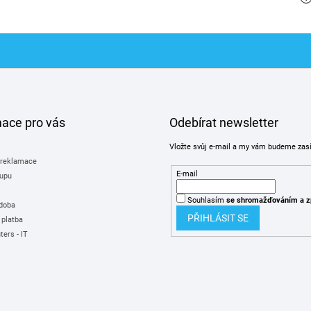
mace pro vás
Odebírat newsletter
Vložte svůj e-mail a my vám budeme zas
 reklamace
E-mail
upu
Souhlasím
se shromažďováním
a z
 doba
PŘIHLÁSIT SE
 platba
ers - IT