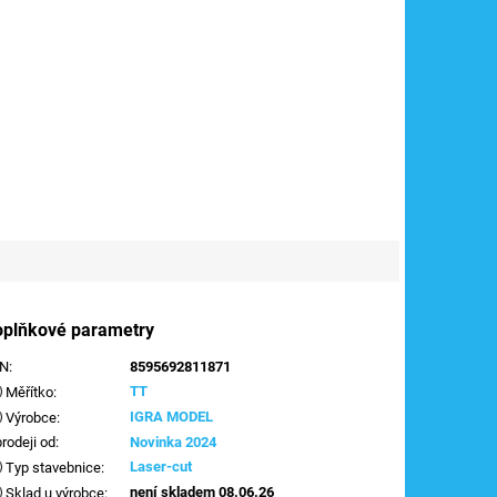
oplňkové parametry
AN
:
8595692811871
TT
Měřítko
:
IGRA MODEL
Výrobce
:
prodeji od
:
Novinka 2024
Laser-cut
Typ stavebnice
:
není skladem 08.06.26
Sklad u výrobce
: