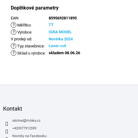
Doplňkové parametry
EAN
:
8595692811895
?
TT
Měřítko
:
?
IGRA MODEL
Výrobce
:
V prodeji od
:
Novinka 2024
?
Laser-cut
Typ stavebnice
:
?
skladem 08.06.26
Sklad u výrobce
:
Z
á
p
a
Kontakt
t
í
obchod
@
itvlaky.cz
+420577912599
Novinky na Facebooku