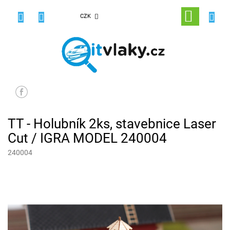
Přejít
na
NÁKUPNÍ
CZK
obsah
KOŠÍK
TT - Holubník 2ks, stavebnice Laser
Cut / IGRA MODEL 240004
240004