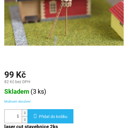
99 Kč
82 Kč bez DPH
Měrná
Skladem
(
3 ks
)
cena:
Možnosti doručení
Přidat do košíku
laser cut stavebnice 2ks