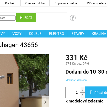
Kontakt
Otevírací doba
Doprava a platba
PK computers -
HLEDAT
IVY
VOZY
KOLEJE
ELEKTRO
STAVBY
KRAJINA
 Auhagen 43656
331 Kč
274 Kč bez DPH
Měrná
Dodání do 10-30 
cena:
Možnosti doručení
Přidat d
k modelové železnici