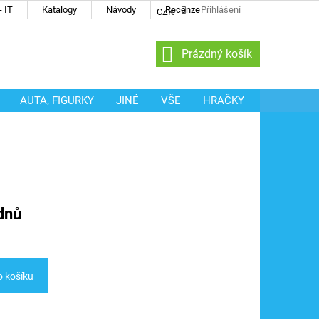
 IT
Katalogy
Návody
Recenze
Přihlášení
CZK
NÁKUPNÍ
Prázdný košík
KOŠÍK
AUTA, FIGURKY
JINÉ
VŠE
HRAČKY
dnů
o košíku