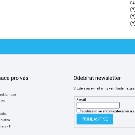
E
?
?
?
mace pro vás
Odebírat newsletter
Vložte svůj e-mail a my vám budeme zas
 reklamace
E-mail
upu
Souhlasím
se shromažďováním
a z
 doba
PŘIHLÁSIT SE
 platba
ers - IT