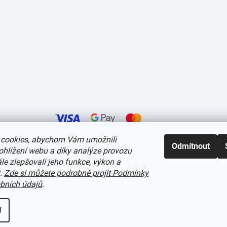
cookies, abychom Vám umožnili
Odmítnout
ohlížení webu a díky analýze provozu
í cookies
e zlepšovali jeho funkce, výkon a
t.
Zde si můžete podrobně projít Podmínky
bních údajů
.
í