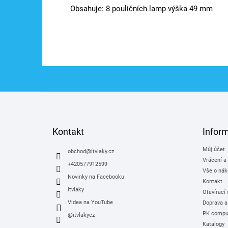
Obsahuje: 8 pouličních lamp výška 49 mm
Z
á
p
a
Kontakt
Infor
t
Můj účet
í
obchod
@
itvlaky.cz
Vrácení a
+420577912599
Vše o nák
Novinky na Facebooku
Kontakt
itvlaky
Otevírací
Videa na YouTube
Doprava a
PK comput
@itvlakycz
Katalogy