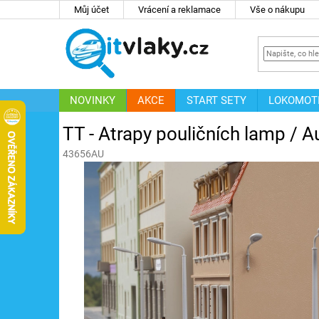
Přejít
Můj účet
Vrácení a reklamace
Vše o nákupu
na
obsah
NOVINKY
AKCE
START SETY
LOKOMOT
IT
ZNAČKY
TT - Atrapy pouličních lamp /
43656AU