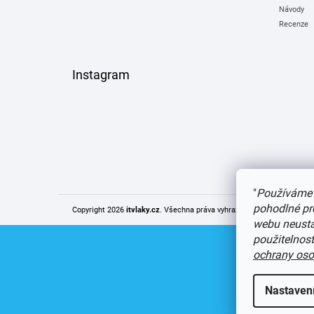
Návody
Recenze
Instagram
"
Používáme 
pohodlné pr
Copyright 2026
itvlaky.cz
. Všechna práva vyhrazena.
Upravit nastaven
webu neustál
použitelnos
ochrany oso
Nastaven