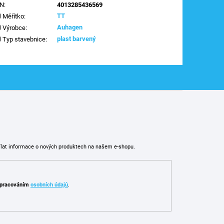
AN
:
4013285436569
TT
Měřítko
:
Auhagen
Výrobce
:
plast barvený
Typ stavebnice
:
ílat informace o nových produktech na našem e-shopu.
pracováním
osobních údajů
.