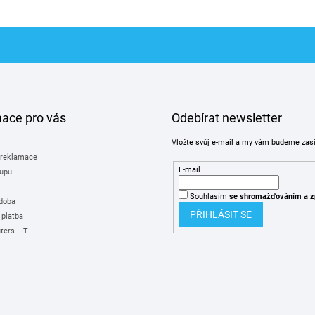
mace pro vás
Odebírat newsletter
Vložte svůj e-mail a my vám budeme zas
 reklamace
E-mail
upu
Souhlasím
se shromažďováním
a z
 doba
PŘIHLÁSIT SE
 platba
ers - IT