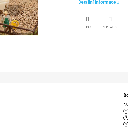
Detailní informace
TISK
ZEPTAT SE
D
E
?
?
?