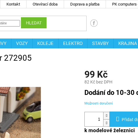
Kontakt
Otevírací doba
Doprava a platba
PK computers -
HLEDAT
IVY
VOZY
KOLEJE
ELEKTRO
STAVBY
KRAJINA
ler 272905
99 Kč
82 Kč bez DPH
Měrná
Dodání do 10-30 
cena:
Možnosti doručení
Přidat d
k modelové železnici