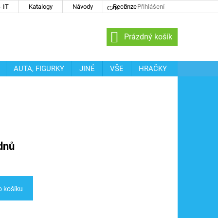
 IT
Katalogy
Návody
Recenze
Přihlášení
CZK
NÁKUPNÍ
Prázdný košík
KOŠÍK
AUTA, FIGURKY
JINÉ
VŠE
HRAČKY
dnů
o košíku