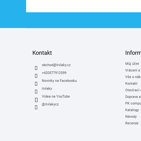
Z
á
p
a
Kontakt
Infor
t
Můj účet
í
obchod
@
itvlaky.cz
Vrácení a
+420577912599
Vše o nák
Novinky na Facebooku
Kontakt
itvlaky
Otevírací
Videa na YouTube
Doprava a
PK comput
@itvlakycz
Katalogy
Návody
Recenze