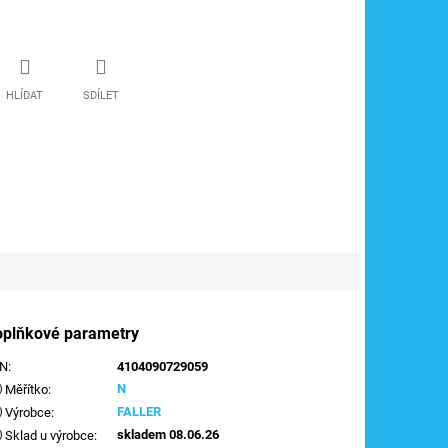
HLÍDAT
SDÍLET
oplňkové parametry
AN
:
4104090729059
N
Měřítko
:
FALLER
Výrobce
:
skladem 08.06.26
Sklad u výrobce
: