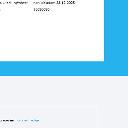
není skladem 23.12.2025
Sklad u výrobce
:
N
:
95030030
pracováním
osobních údajů
.