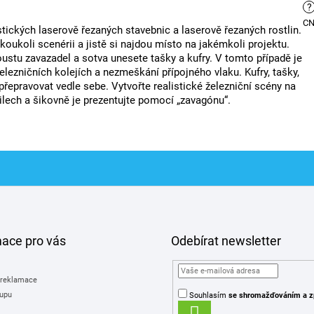
?
C
tických laserově řezaných stavebnic a laserově řezaných rostlin.
koukoli scenérii a jistě si najdou místo na jakémkoli projektu.
ustu zavazadel a sotva unesete tašky a kufry. V tomto případě je
elezničních kolejích a nezmeškání přípojného vlaku. Kufry, tašky,
řepravovat vedle sebe. Vytvořte realistické železniční scény na
lech a šikovně je prezentujte pomocí „zavagónu“.
mace pro vás
Odebírat newsletter
 reklamace
upu
Souhlasím
se shromažďováním
a z
PŘIHLÁSIT