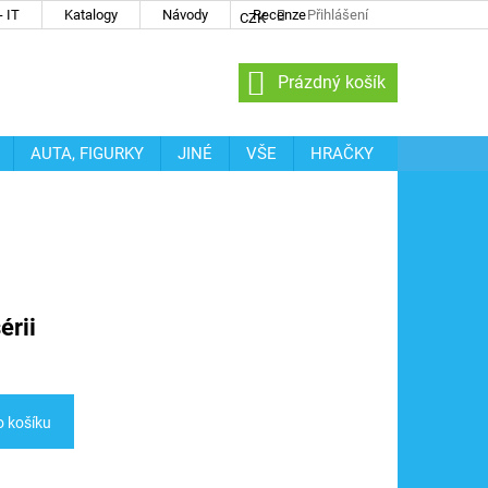
 IT
Katalogy
Návody
Recenze
Přihlášení
CZK
NÁKUPNÍ
Prázdný košík
KOŠÍK
AUTA, FIGURKY
JINÉ
VŠE
HRAČKY
érii
o košíku