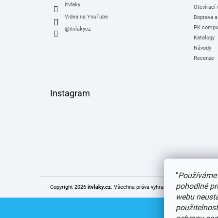
itvlaky
Otevírací
Videa na YouTube
Doprava a
PK comput
@itvlakycz
Katalogy
Návody
Recenze
Instagram
"
Používáme 
pohodlné pr
Copyright 2026
itvlaky.cz
. Všechna práva vyhrazena.
Upravit nastaven
webu neustál
použitelnos