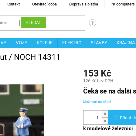
Kontakt
Otevírací doba
Doprava a platba
PK computers -
HLEDAT
IVY
VOZY
KOLEJE
ELEKTRO
STAVBY
KRAJINA
-cut / NOCH 14311
153 Kč
126 Kč bez DPH
Měrná
Čeká se na další s
cena:
Možnosti doručení
Přidat d
k modelové železnici