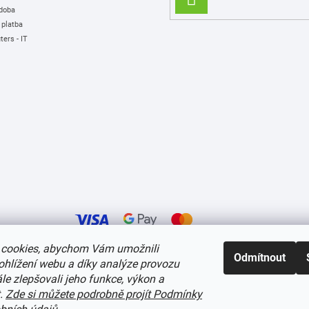
 doba
SE
 platba
ers - IT
cookies, abychom Vám umožnili
Odmítnout
ohlížení webu a díky analýze provozu
í cookies
e zlepšovali jeho funkce, výkon a
t.
Zde si můžete podrobně projít Podmínky