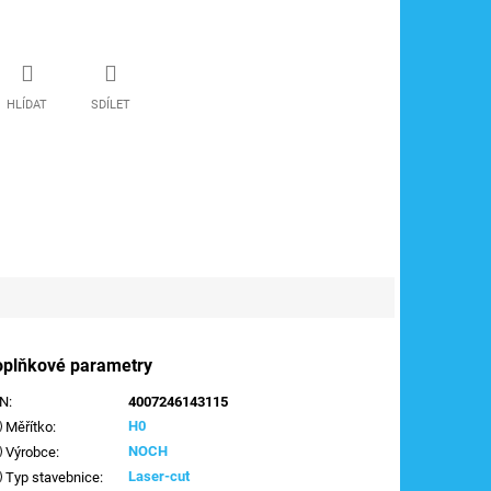
HLÍDAT
SDÍLET
oplňkové parametry
AN
:
4007246143115
H0
Měřítko
:
NOCH
Výrobce
:
Laser-cut
Typ stavebnice
: