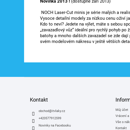
Novinka 2013 !
(dostupné září 2013)
NOCH Laser-Cut minis je série malých a realis
Vysoce detailní modely za nízkou cenu oživí ja
Kdo to neví? Jedete na výlet, máte s sebou spo
„zavazadlový vůz“ ideální pro rychlý pohyb po ž
batohy a mnoho dalších zavazadel se zde dají p
svém modelovém nákresu v ještě větších detai
Z
á
p
a
Kontakt
Infor
t
Můj účet
í
obchod
@
itvlaky.cz
Vrácení a
+420577912599
Vše o nák
Novinky na Facebooku
Kontakt