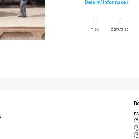
Detailní informace
TISK
ZEPTAT SE
D
E
e.
?
?
?