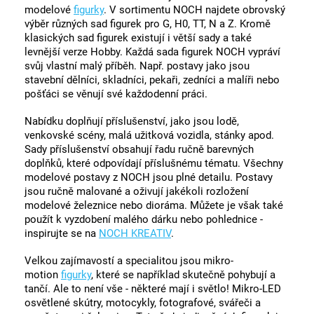
modelové
figurky
. V sortimentu NOCH najdete obrovský
výběr různých sad figurek pro G, H0, TT, N a Z. Kromě
klasických sad figurek existují i ​​větší sady a také
levnější verze Hobby. Každá sada figurek NOCH vypráví
svůj vlastní malý příběh. Např. postavy jako jsou
stavební dělníci, skladníci, pekaři, zedníci a malíři nebo
pošťáci se věnují své každodenní práci.
Nabídku doplňují příslušenství, jako jsou lodě,
venkovské scény, malá užitková vozidla, stánky apod.
Sady příslušenství obsahují řadu ručně barevných
doplňků, které odpovídají příslušnému tématu. Všechny
modelové postavy z NOCH jsou plné detailu. Postavy
jsou ručně malované a oživují jakékoli rozložení
modelové železnice nebo dioráma. Můžete je však také
použít k vyzdobení malého dárku nebo pohlednice -
inspirujte se na
NOCH KREATIV
.
Velkou zajímavostí a specialitou jsou mikro-
motion
figurky
, které se například skutečně pohybují a
tančí. Ale to není vše - některé mají i světlo! Mikro-LED
osvětlené skútry, motocykly, fotografové, svářeči a