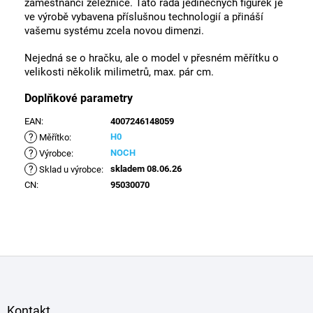
zaměstnanci železnice. Tato řada jedinečných figurek je
ve výrobě vybavena příslušnou technologií a přináší
vašemu systému zcela novou dimenzi.
Nejedná se o hračku, ale o model v přesném měřítku o
velikosti několik milimetrů, max. pár cm.
Doplňkové parametry
EAN
:
4007246148059
?
H0
Měřítko
:
?
NOCH
Výrobce
:
?
skladem 08.06.26
Sklad u výrobce
:
CN
:
95030070
Z
á
p
a
Kontakt