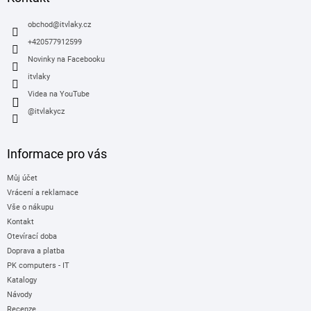
t
í
obchod
@
itvlaky.cz
+420577912599
Novinky na Facebooku
itvlaky
Videa na YouTube
@itvlakycz
Informace pro vás
Můj účet
Vrácení a reklamace
Vše o nákupu
Kontakt
Otevírací doba
Doprava a platba
PK computers - IT
Katalogy
Návody
Recenze