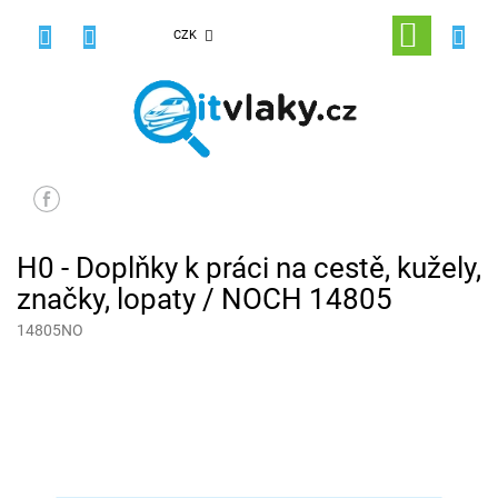
Přejít
na
NÁKUPNÍ
CZK
obsah
KOŠÍK
H0 - Doplňky k práci na cestě, kužely,
značky, lopaty / NOCH 14805
14805NO