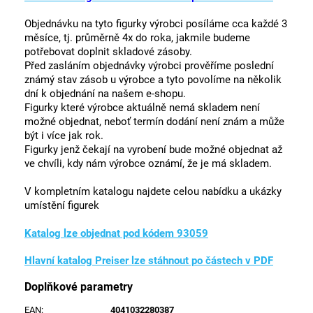
Objednávku na tyto figurky výrobci posíláme cca každé 3
měsíce, tj. průměrně 4x do roka, jakmile budeme
potřebovat doplnit skladové zásoby.
Před zasláním objednávky výrobci prověříme poslední
známý stav zásob u výrobce a tyto povolíme na několik
dní k objednání na našem e-shopu.
Figurky které výrobce aktuálně nemá skladem není
možné objednat, neboť termín dodání není znám a může
být i více jak rok.
Figurky jenž čekají na vyrobení bude možné objednat až
ve chvíli, kdy nám výrobce oznámí, že je má skladem.
V kompletním katalogu najdete celou nabídku a ukázky
umístění figurek
Katalog lze objednat pod kódem 93059
Hlavní katalog Preiser lze stáhnout po částech v PDF
Doplňkové parametry
EAN
:
4041032280387