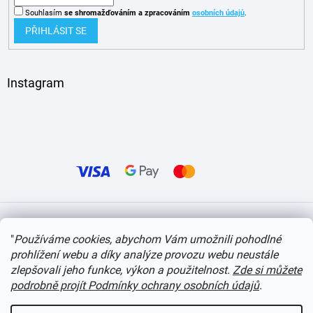
Souhlasím
se shromažďováním
a zpracováním
osobních údajů
.
PŘIHLÁSIT SE
Instagram
Vytvořil Shoptet
"
Používáme cookies, abychom Vám umožnili pohodlné
prohlížení webu a díky analýze provozu webu neustále
Copyright 2026
itvlaky.cz
. Všechna práva vyhrazena.
Upravit nastavení cookies
zlepšovali jeho funkce, výkon a použitelnost.
Zde si můžete
podrobně projít Podmínky ochrany osobních údajů
.