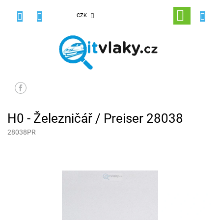
Přejít
na
NÁKUPNÍ
CZK
obsah
KOŠÍK
H0 - Železničář / Preiser 28038
28038PR