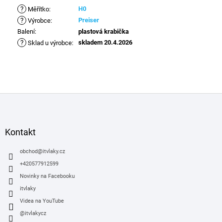
?
H0
Měřítko
:
?
Preiser
Výrobce
:
Balení
:
plastová krabička
?
skladem 20.4.2026
Sklad u výrobce
:
Z
á
p
a
Kontakt
t
í
obchod
@
itvlaky.cz
+420577912599
Novinky na Facebooku
itvlaky
Videa na YouTube
@itvlakycz