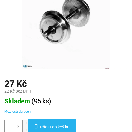
27 Kč
22 Kč bez DPH
Měrná
Skladem
(
95 ks
)
cena:
Možnosti doručení
Přidat do košíku