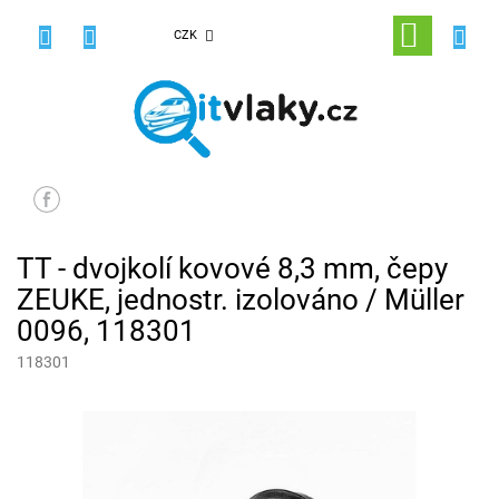
Přejít
na
NÁKUPNÍ
CZK
obsah
KOŠÍK
TT - dvojkolí kovové 8,3 mm, čepy
ZEUKE, jednostr. izolováno / Müller
0096, 118301
118301