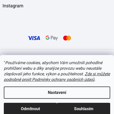
Instagram
Vytvořil Shoptet
"
Používáme cookies, abychom Vám umožnili pohodlné
prohlížení webu a díky analýze provozu webu neustále
Copyright 2026
itvlaky.cz
. Všechna práva vyhrazena.
Upravit nastavení cookies
zlepšovali jeho funkce, výkon a použitelnost.
Zde si můžete
podrobně projít Podmínky ochrany osobních údajů
.
Nastavení
Odmítnout
Souhlasím