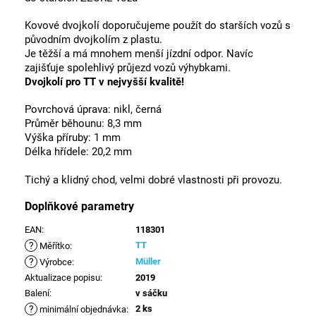
Kovové dvojkolí doporučujeme použít do starších vozů s
původním dvojkolím z plastu.
Je těžší a má mnohem menší jízdní odpor. Navíc
zajišťuje spolehlivý průjezd vozů výhybkami.
Dvojkolí pro TT v nejvyšší kvalitě!
Povrchová úprava: nikl, černá
Průměr běhounu: 8,3 mm
Výška příruby: 1 mm
Délka hřídele: 20,2 mm
Tichý a klidný chod, velmi dobré vlastnosti při provozu.
Doplňkové parametry
EAN
:
118301
?
TT
Měřítko
:
?
Müller
Výrobce
:
Aktualizace popisu
:
2019
Balení
:
v sáčku
?
2 ks
minimální objednávka
: