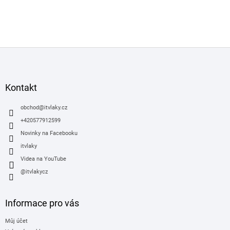
Z
á
p
a
Kontakt
t
í
obchod
@
itvlaky.cz
+420577912599
Novinky na Facebooku
itvlaky
Videa na YouTube
@itvlakycz
Informace pro vás
Můj účet