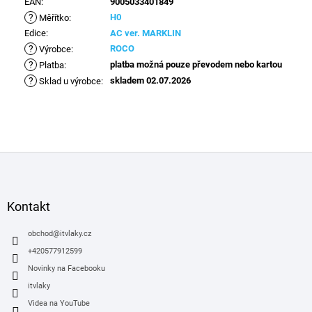
EAN
:
9005033401849
?
H0
Měřítko
:
Edice
:
AC ver. MARKLIN
?
ROCO
Výrobce
:
?
platba možná pouze převodem nebo kartou
Platba
:
?
skladem 02.07.2026
Sklad u výrobce
:
Z
á
p
a
Kontakt
t
í
obchod
@
itvlaky.cz
+420577912599
Novinky na Facebooku
itvlaky
Videa na YouTube