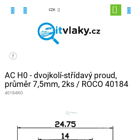
Přejít
na
NÁKUPNÍ
CZK
obsah
KOŠÍK
AC H0 - dvojkolí-střídavý proud,
průměr 7,5mm, 2ks / ROCO 40184
40184RO