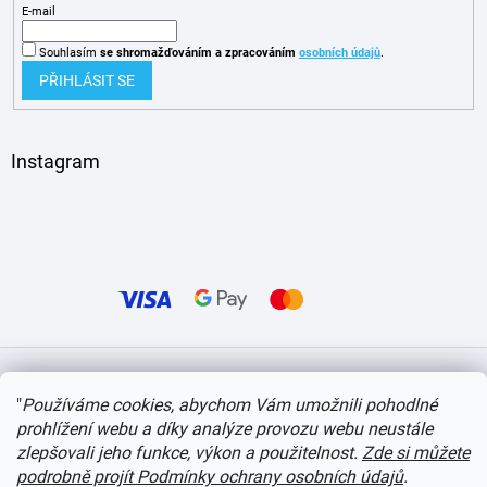
E-mail
Souhlasím
se shromažďováním
a zpracováním
osobních údajů
.
PŘIHLÁSIT SE
Instagram
Vytvořil Shoptet
"
Používáme cookies, abychom Vám umožnili pohodlné
prohlížení webu a díky analýze provozu webu neustále
Copyright 2026
itvlaky.cz
. Všechna práva vyhrazena.
Upravit nastavení cookies
zlepšovali jeho funkce, výkon a použitelnost.
Zde si můžete
podrobně projít Podmínky ochrany osobních údajů
.