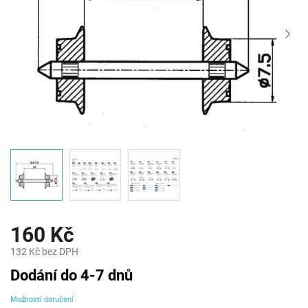
160 Kč
132 Kč bez DPH
Měrná
Dodání do 4-7 dnů
cena:
Možnosti doručení