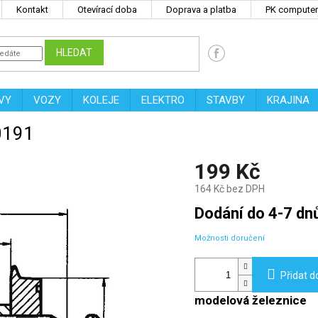
Kontakt
Otevírací doba
Doprava a platba
PK computers
HLEDAT
VY
VOZY
KOLEJE
ELEKTRO
STAVBY
KRAJINA
0191
199 Kč
164 Kč bez DPH
Měrná
Dodání do 4-7 dn
cena:
Možnosti doručení
Přidat d
modelová železnice