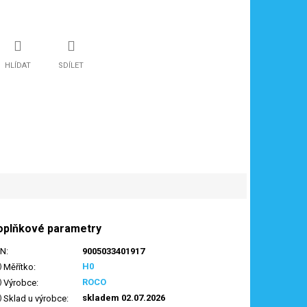
HLÍDAT
SDÍLET
oplňkové parametry
AN
:
9005033401917
H0
Měřítko
:
ROCO
Výrobce
:
skladem 02.07.2026
Sklad u výrobce
: