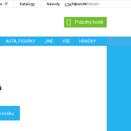
 - IT
Katalogy
Návody
Recenze
Přihlášení
CZK
NÁKUPNÍ
Prázdný košík
KOŠÍK
AUTA, FIGURKY
JINÉ
VŠE
HRAČKY
ů
o košíku