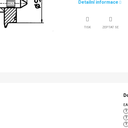
Detailní informace
TISK
ZEPTAT SE
D
E
?
?
?