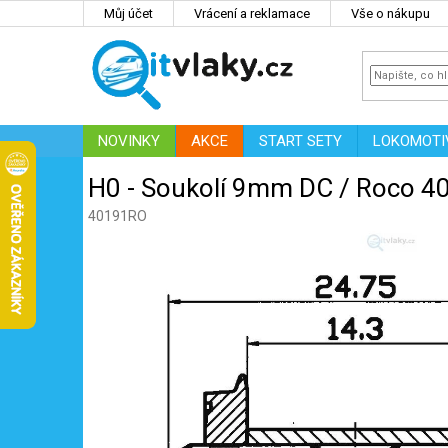
Přejít
Můj účet
Vrácení a reklamace
Vše o nákupu
na
obsah
NOVINKY
AKCE
START SETY
LOKOMOTI
IT
ZNAČKY
H0 - Soukolí 9mm DC / Roco 4
40191RO