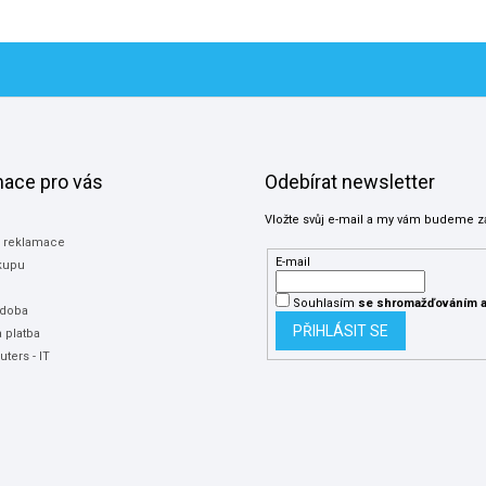
mace pro vás
Odebírat newsletter
Vložte svůj e-mail a my vám budeme z
a reklamace
E-mail
kupu
Souhlasím
se shromažďováním
a
 doba
PŘIHLÁSIT SE
 platba
ters - IT