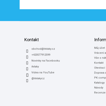
Z
á
p
a
Kontakt
Infor
t
Můj účet
í
obchod
@
itvlaky.cz
Vrácení 
+420577912599
Vše o ná
Novinky na Facebooku
Kontakt
itvlaky
Otevírací
Videa na YouTube
Doprava a
PK compu
@itvlakycz
Katalogy
Návody
Recenze