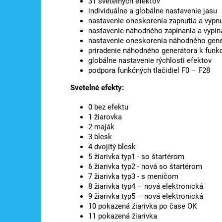
31 svetelných efektov
individuálne a globálne nastavenie jasu
nastavenie oneskorenia zapnutia a vypnu
nastavenie náhodného zapínania a vypín
nastavenie oneskorenia náhodného gene
priradenie náhodného generátora k funk
globálne nastavenie rýchlosti efektov
podpora funkčných tlačidiel F0 – F28
Svetelné efekty:
0 bez efektu
1 žiarovka
2 maják
3 blesk
4 dvojitý blesk
5 žiarivka typ1 - so štartérom
6 žiarivka typ2 - nová so štartérom
7 žiarivka typ3 - s meničom
8 žiarivka typ4 – nová elektronická
9 žiarivka typ5 – nová elektronická
10 pokazená žiarivka po čase OK
11 pokazená žiarivka