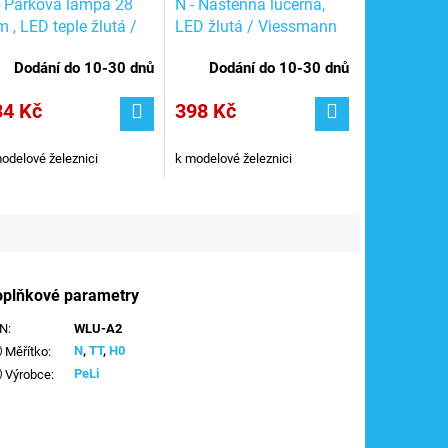
- Parková lampa 28
N - Nástěnná lucerna,
 , LED teple žlutá /
LED žlutá / Viessmann
essmann 6474
6478
Dodání do 10-30 dnů
Dodání do 10-30 dnů
34 Kč
398 Kč
odelové železnici
k modelové železnici
oplňkové parametry
AN
:
WLU-A2
N
,
TT
,
H0
Měřítko
:
PeLi
Výrobce
: