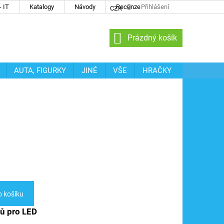
 IT
Katalogy
Návody
Recenze
Přihlášení
CZK
NÁKUPNÍ
Prázdný košík
KOŠÍK
AUTA, FIGURKY
JINÉ
VŠE
HRAČKY
o košíku
ů pro LED