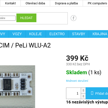
Kontakt
Otevírací doba
Doprava a platba
PK computers -
HLEDAT
IVY
VOZY
KOLEJE
ELEKTRO
STAVBY
KRAJINA
ECIM / PeLi WLU-A2
399 Kč
330 Kč bez DPH
Měrná
Skladem
(
1 ks
)
cena:
Možnosti doručení
Přidat d
16 nezávislých výstup