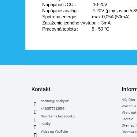
Napájanie DCC :              10-20V
Napájanie analóg :           4-20V (plný jas pri 5,3
Spotreba energie :           max 0,05A (50mA)
Zaťaženie jedného výstupu :  3mA
Pracovná teplota :           5 - 50 °C
Z
á
p
a
Kontakt
Infor
t
Můj účet
í
obchod
@
itvlaky.cz
Vrácení a
+420577912599
Vše o nák
Novinky na Facebooku
Kontakt
itvlaky
Otevírací
Videa na YouTube
Doprava a