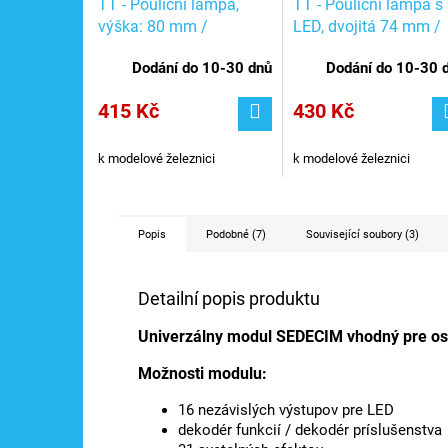
TT - Pouliční lampa,
TT - Pouliční lampa s
výška: 80 mm /
LED, dvojitá 74 mm /
Viessmann 6997
Viessmann 6999
Dodání do 10-30 dnů
Dodání do 10-30 
415 Kč
430 Kč
k modelové železnici
k modelové železnici
Popis
Podobné (7)
Související soubory (3)
Detailní popis produktu
Univerzálny modul SEDECIM vhodný pre osvet
Možnosti modulu:
16 nezávislých výstupov pre LED
dekodér funkcií / dekodér príslušenstva