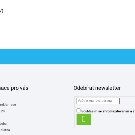
V)
mace pro vás
Odebírat newsletter
 reklamace
upu
Souhlasím
se shromažďováním
a z
PŘIHLÁSIT
 doba
SE
 platba