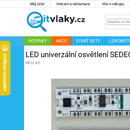
Přejít
Můj účet
Vrácení a reklamace
Vše o nákupu
na
obsah
NOVINKY
AKCE
START SETY
LOKOMOT
IT
ZNAČKY
LED univerzální osvětlení SED
WLU-A2