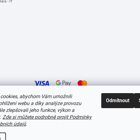
ers - IT
cookies, abychom Vám umožnili
Odmítnout
ohlížení webu a díky analýze provozu
í cookies
e zlepšovali jeho funkce, výkon a
t.
Zde si můžete podrobně projít Podmínky
bních údajů
.
í