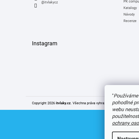
PK comput
@itvlakycz
Katalogy
Návody
Recenze
Instagram
"
Používáme 
pohodlné pr
Copyright 2026
itvlaky.cz
. Všechna práva vyhrazena.
Upravit nastaven
webu neustál
použitelnos
ochrany oso
Nastaven