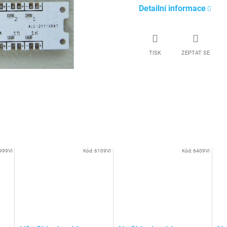
Detailní informace
TISK
ZEPTAT SE
999VI
Kód:
6109VI
Kód:
6409VI