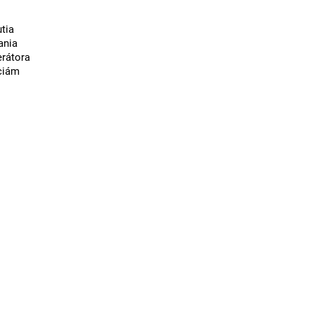
tia
ania
rátora
ciám