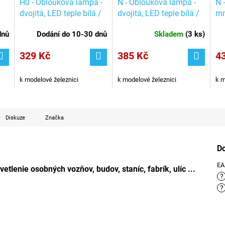
H0 - Oblouková lampa -
N - Oblouková lampa -
N 
dvojitá, LED teple bílá /
dvojitá, LED teple bílá /
mm
Viessmann 6109
Viessmann 6409
Vi
dnů
Dodání do 10-30 dnů
Skladem
(
3 ks
)
329 Kč
385 Kč
4
k modelové železnici
k modelové železnici
k m
Diskuze
Značka
D
E
lenie osobných vozňov, budov, staníc, fabrík, ulíc ...
?
?