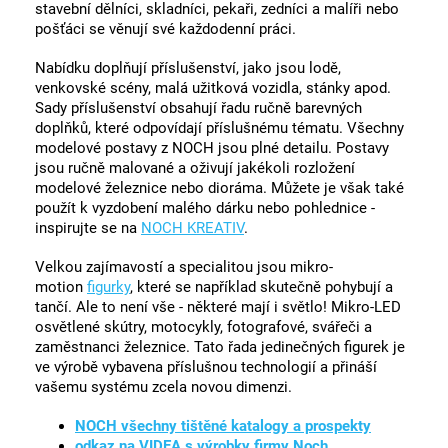
stavební dělníci, skladníci, pekaři, zedníci a malíři nebo
pošťáci se věnují své každodenní práci.
Nabídku doplňují příslušenství, jako jsou lodě,
venkovské scény, malá užitková vozidla, stánky apod.
Sady příslušenství obsahují řadu ručně barevných
doplňků, které odpovídají příslušnému tématu. Všechny
modelové postavy z NOCH jsou plné detailu. Postavy
jsou ručně malované a oživují jakékoli rozložení
modelové železnice nebo dioráma. Můžete je však také
použít k vyzdobení malého dárku nebo pohlednice -
inspirujte se na
NOCH KREATIV
.
Velkou zajímavostí a specialitou jsou mikro-
motion
figurky
, které se například skutečně pohybují a
tančí. Ale to není vše - některé mají i světlo! Mikro-LED
osvětlené skútry, motocykly, fotografové, svářeči a
zaměstnanci železnice. Tato řada jedinečných figurek je
ve výrobě vybavena příslušnou technologií a přináší
vašemu systému zcela novou dimenzi.
NOCH všechny tištěné katalogy a prospekty
odkaz na VIDEA s výrobky firmy Noch