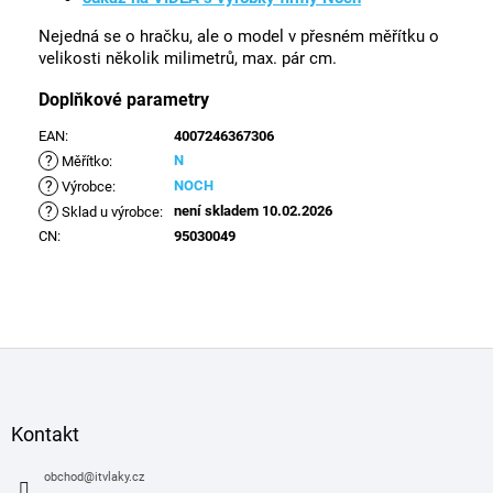
Nejedná se o hračku, ale o model v přesném měřítku o
velikosti několik milimetrů, max. pár cm.
Doplňkové parametry
EAN
:
4007246367306
?
N
Měřítko
:
?
NOCH
Výrobce
:
?
není skladem 10.02.2026
Sklad u výrobce
:
CN
:
95030049
Z
á
p
a
Kontakt
t
í
obchod
@
itvlaky.cz