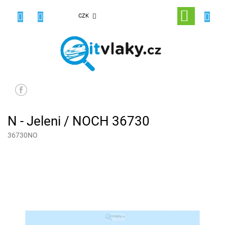
Přejít
na
NÁKUPNÍ
CZK
obsah
KOŠÍK
N - Jeleni / NOCH 36730
36730NO