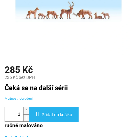
285 Kč
236 Kč bez DPH
Měrná
Čeká se na další sérii
cena:
Možnosti doručení
Přidat do košíku
ručně malováno