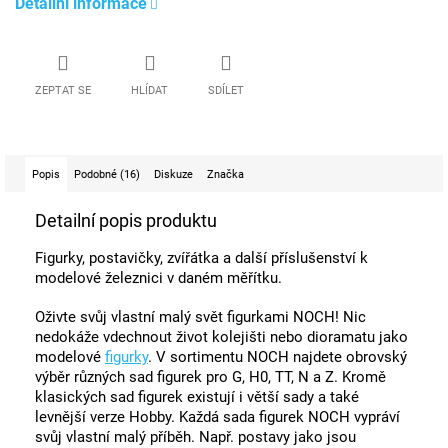
Detailní informace
ZEPTAT SE
HLÍDAT
SDÍLET
Popis
Podobné (16)
Diskuze
Značka
Detailní popis produktu
Figurky, postavičky, zvířátka a další příslušenství k
modelové železnici v daném měřítku.
Oživte svůj vlastní malý svět figurkami NOCH! Nic
nedokáže vdechnout život kolejišti nebo dioramatu jako
modelové
figurky
. V sortimentu NOCH najdete obrovský
výběr různých sad figurek pro G, H0, TT, N a Z. Kromě
klasických sad figurek existují i ​​větší sady a také
levnější verze Hobby. Každá sada figurek NOCH vypráví
svůj vlastní malý příběh. Např. postavy jako jsou