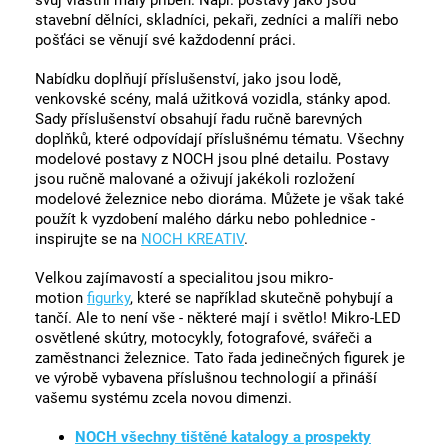
svůj vlastní malý příběh. Např. postavy jako jsou
stavební dělníci, skladníci, pekaři, zedníci a malíři nebo
pošťáci se věnují své každodenní práci.
Nabídku doplňují příslušenství, jako jsou lodě,
venkovské scény, malá užitková vozidla, stánky apod.
Sady příslušenství obsahují řadu ručně barevných
doplňků, které odpovídají příslušnému tématu. Všechny
modelové postavy z NOCH jsou plné detailu. Postavy
jsou ručně malované a oživují jakékoli rozložení
modelové železnice nebo dioráma. Můžete je však také
použít k vyzdobení malého dárku nebo pohlednice -
inspirujte se na
NOCH KREATIV
.
Velkou zajímavostí a specialitou jsou mikro-
motion
figurky
, které se například skutečně pohybují a
tančí. Ale to není vše - některé mají i světlo! Mikro-LED
osvětlené skútry, motocykly, fotografové, svářeči a
zaměstnanci železnice. Tato řada jedinečných figurek je
ve výrobě vybavena příslušnou technologií a přináší
vašemu systému zcela novou dimenzi.
NOCH všechny tištěné katalogy a prospekty