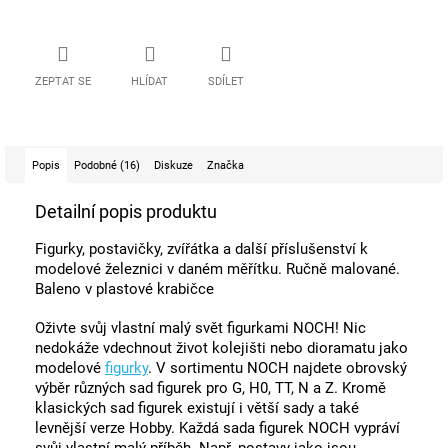
ZEPTAT SE
HLÍDAT
SDÍLET
Popis
Podobné (16)
Diskuze
Značka
Detailní popis produktu
Figurky, postavičky, zvířátka a další příslušenství k
modelové železnici v daném měřítku. Ručně malované.
Baleno v plastové krabičce
Oživte svůj vlastní malý svět figurkami NOCH! Nic
nedokáže vdechnout život kolejišti nebo dioramatu jako
modelové
figurky
. V sortimentu NOCH najdete obrovský
výběr různých sad figurek pro G, H0, TT, N a Z. Kromě
klasických sad figurek existují i ​​větší sady a také
levnější verze Hobby. Každá sada figurek NOCH vypráví