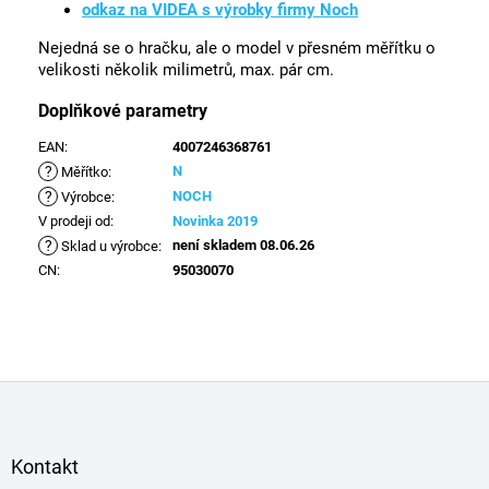
odkaz na VIDEA s výrobky firmy Noch
Nejedná se o hračku, ale o model v přesném měřítku o
velikosti několik milimetrů, max. pár cm.
Doplňkové parametry
EAN
:
4007246368761
?
N
Měřítko
:
?
NOCH
Výrobce
:
V prodeji od
:
Novinka 2019
?
není skladem 08.06.26
Sklad u výrobce
:
CN
:
95030070
Z
á
p
a
Kontakt
t