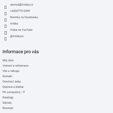
í
obchod
@
itvlaky.cz
+420577912599
Novinky na Facebooku
itvlaky
Videa na YouTube
@itvlakycz
Informace pro vás
Můj účet
Vrácení a reklamace
Vše o nákupu
Kontakt
Otevírací doba
Doprava a platba
PK computers - IT
Katalogy
Návody
Recenze