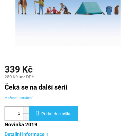
339 Kč
280 Kč bez DPH
Měrná
Čeká se na další sérii
cena:
Možnosti doručení
Přidat do košíku
Novinka 2019
Detailní informace