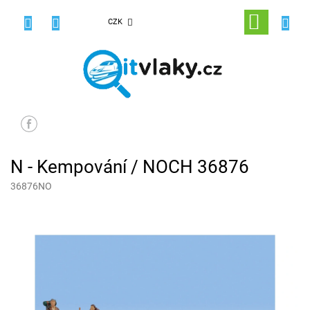
Přejít
na
NÁKUPNÍ
CZK
obsah
KOŠÍK
N - Kempování / NOCH 36876
36876NO