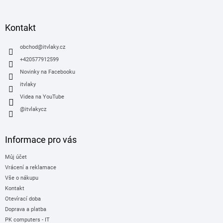
á
p
a
Kontakt
t
í
obchod
@
itvlaky.cz
+420577912599
Novinky na Facebooku
itvlaky
Videa na YouTube
@itvlakycz
Informace pro vás
Můj účet
Vrácení a reklamace
Vše o nákupu
Kontakt
Otevírací doba
Doprava a platba
PK computers - IT