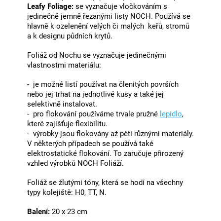
Leafy Foliage:
se vyznačuje vločkováním s
jedinečně jemně řezanými listy NOCH. Používá se
hlavně k ozelenění velých či malých keřů, stromů
a k designu půdních krytů.
Foliáž od Nochu se vyznačuje jedinečnými
vlastnostmi materiálu:
- je možné listí používat na členitých površích
nebo jej trhat na jednotlivé kusy a také jej
selektivně instalovat.
- pro flokování používáme trvale pružné
lepidlo
,
které zajišťuje flexibilitu.
- výrobky jsou flokovány až pěti různými materiály.
V některých případech se používá také
elektrostatické flokování. To zaručuje přirozený
vzhled výrobků NOCH Foliáží.
Foliáž se žlutými tóny, která se hodí na všechny
typy kolejiště: H0, TT, N.
Balení:
20 x 23 cm