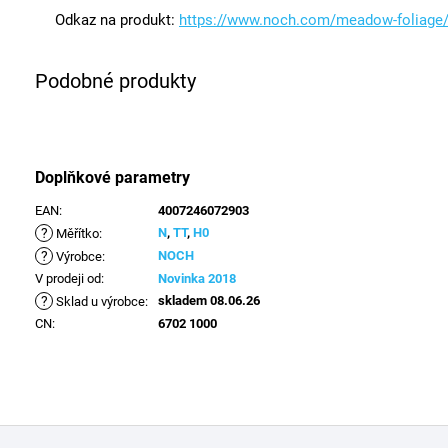
Odkaz na produkt:
https://www.noch.com/meadow-foliage
Doplňkové parametry
EAN
:
4007246072903
?
N
,
TT
,
H0
Měřítko
:
?
NOCH
Výrobce
:
V prodeji od
:
Novinka 2018
?
skladem 08.06.26
Sklad u výrobce
:
CN
:
6702 1000
Z