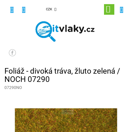
Přejít
na
NÁKUPNÍ
CZK
obsah
KOŠÍK
Foliáž - divoká tráva, žluto zelená /
NOCH 07290
07290NO