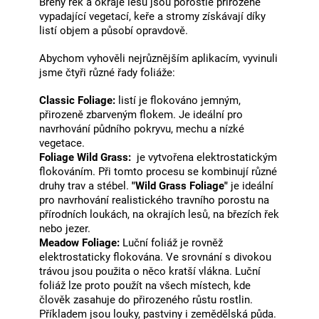
Břehy řek a okraje lesů jsou porostlé přirozeně
vypadající vegetací, keře a stromy získávají díky
listí objem a působí opravdově.
Abychom vyhověli nejrůznějším aplikacím, vyvinuli
jsme čtyři různé řady foliáže:
Classic Foliage:
listí je flokováno jemným,
přirozeně zbarveným flokem. Je ideální pro
navrhování půdního pokryvu, mechu a nízké
vegetace.
Foliage Wild Grass:
je vytvořena elektrostatickým
flokováním. Při tomto procesu se kombinují různé
druhy trav a stébel.
"Wild Grass Foliage"
je ideální
pro navrhování realistického travního porostu na
přírodních loukách, na okrajích lesů, na březích řek
nebo jezer.
Meadow Foliage:
Luční foliáž je rovněž
elektrostaticky flokována. Ve srovnání s divokou
trávou jsou použita o něco kratší vlákna. Luční
foliáž lze proto použít na všech místech, kde
člověk zasahuje do přirozeného růstu rostlin.
Příkladem jsou louky, pastviny i zemědělská půda.