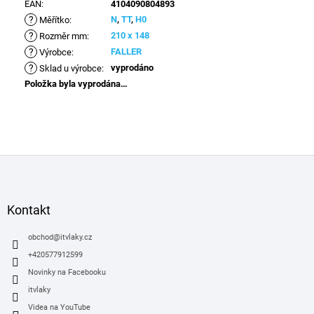
EAN
:
4104090804893
?
N
,
TT
,
H0
Měřítko
:
?
210 x 148
Rozměr mm
:
?
FALLER
Výrobce
:
?
vyprodáno
Sklad u výrobce
:
Položka byla vyprodána…
Z
á
p
a
Kontakt
t
í
obchod
@
itvlaky.cz
+420577912599
Novinky na Facebooku
itvlaky
Videa na YouTube