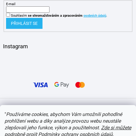
E-mail
Souhlasím
se shromažďováním
a zpracováním
osobních údajů
.
PŘIHLÁSIT SE
Instagram
Vytvořil Shoptet
"
Používáme cookies, abychom Vám umožnili pohodlné
prohlížení webu a díky analýze provozu webu neustále
Copyright 2026
itvlaky.cz
. Všechna práva vyhrazena.
Upravit nastavení cookies
zlepšovali jeho funkce, výkon a použitelnost.
Zde si můžete
podrobně projít Podmínky ochrany osobních údajů
.