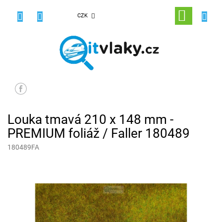
Přejít
na
NÁKUPNÍ
CZK
obsah
KOŠÍK
Louka tmavá 210 x 148 mm -
PREMIUM foliáž / Faller 180489
180489FA