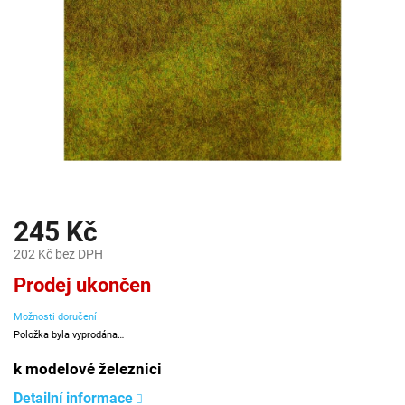
245 Kč
202 Kč bez DPH
Měrná
Prodej ukončen
cena:
Možnosti doručení
Položka byla vyprodána…
k modelové železnici
Detailní informace