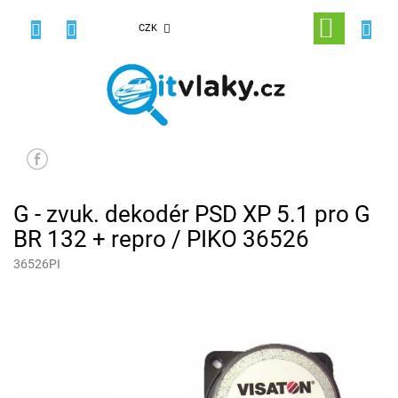
Přejít
na
NÁKUPNÍ
CZK
obsah
KOŠÍK
G - zvuk. dekodér PSD XP 5.1 pro G
BR 132 + repro / PIKO 36526
36526PI