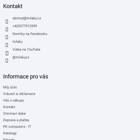
a
Kontakt
t
í
obchod
@
itvlaky.cz
+420577912599
Novinky na Facebooku
itvlaky
Videa na YouTube
@itvlakycz
Informace pro vás
Můj účet
Vrácení a reklamace
Vše o nákupu
Kontakt
Otevírací doba
Doprava a platba
PK computers - IT
Katalogy
Návody