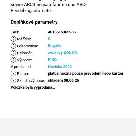
sowie ABC-Langsamfahrten und ABC-
Pendelzugautomatik
Doplňkové parametry
EAN
:
4015615365266
?
G
Měřítko
:
?
Ragulin
Lokomotiva
:
?
zvukový SOUND
Dekodér
:
?
PIKO
Výrobce
:
V prodeji od
:
Novinka 2022
?
platba možná pouze převodem nebo kartou
Platba
:
?
skladem 08.06.26
Sklad u výrobce
:
Položka byla vyprodána…
Z
á
p