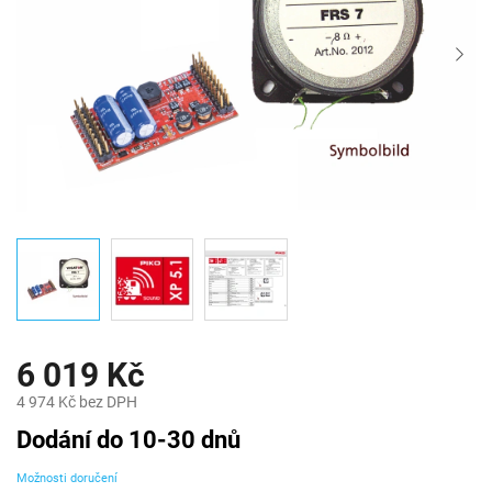
6 019 Kč
4 974 Kč bez DPH
Měrná
Dodání do 10-30 dnů
cena:
Možnosti doručení