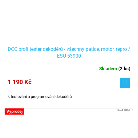
DCC profi tester dekodérů - všechny patice, motor, repro /
ESU 53900
Skladem
(
2 ks
)
1 190 Kč
k testování a programování dekodérů
Kód:
RR-TP
Výprodej