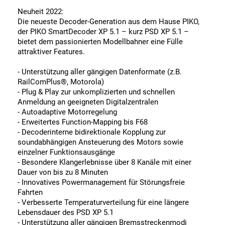
Neuheit 2022:
Die neueste Decoder-Generation aus dem Hause PIKO,
der PIKO SmartDecoder XP 5.1 – kurz PSD XP 5.1
–
bietet dem passionierten Modellbahner eine Fülle
attraktiver Features.
- Unterstützung aller gängigen Datenformate (z.B.
RailComPlus®, Motorola)
- Plug & Play zur unkomplizierten und schnellen
Anmeldung an geeigneten Digitalzentralen
- Autoadaptive Motorregelung
- Erweitertes Function-Mapping bis F68
- Decoderinterne bidirektionale Kopplung zur
soundabhängigen Ansteuerung des Motors sowie
einzelner Funktionsausgänge
- Besondere Klangerlebnisse über 8 Kanäle mit einer
Dauer von bis zu 8 Minuten
- Innovatives Powermanagement für Störungsfreie
Fahrten
- Verbesserte Temperaturverteilung für eine längere
Lebensdauer des PSD XP 5.1
- Unterstützung aller gängigen Bremsstreckenmodi