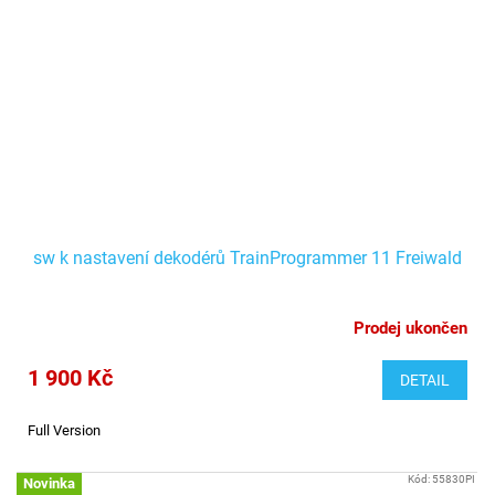
sw k nastavení dekodérů TrainProgrammer 11 Freiwald
Prodej ukončen
1 900 Kč
DETAIL
Full Version
Kód:
55830PI
Novinka