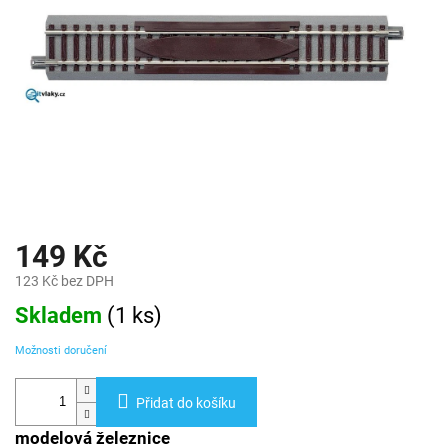
149 Kč
123 Kč bez DPH
Měrná
Skladem
(
1 ks
)
cena:
Možnosti doručení
Přidat do košíku
modelová železnice