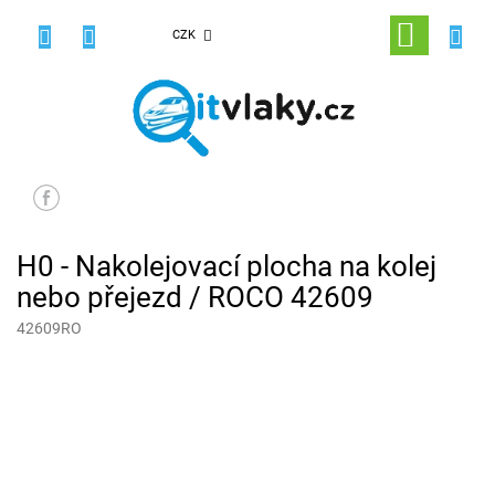
Přejít
na
NÁKUPNÍ
CZK
obsah
KOŠÍK
H0 - Nakolejovací plocha na kolej
nebo přejezd / ROCO 42609
42609RO