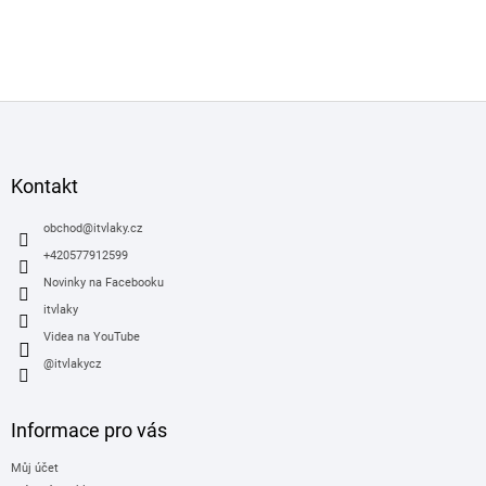
Z
á
p
a
Kontakt
t
í
obchod
@
itvlaky.cz
+420577912599
Novinky na Facebooku
itvlaky
Videa na YouTube
@itvlakycz
Informace pro vás
Můj účet