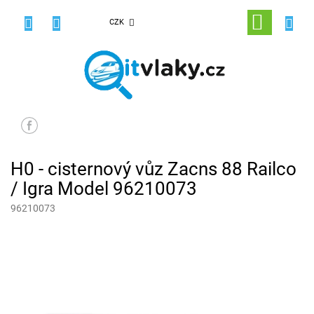
Přejít
na
NÁKUPNÍ
CZK
obsah
KOŠÍK
H0 - cisternový vůz Zacns 88 Railco
/ Igra Model 96210073
96210073