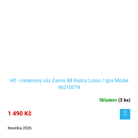
H0 - cisternový vůz Zacns 88 Railco Lotos / Igra Model
96210074
Skladem
(
3 ks
)
1 490 Kč
Novinka 2026