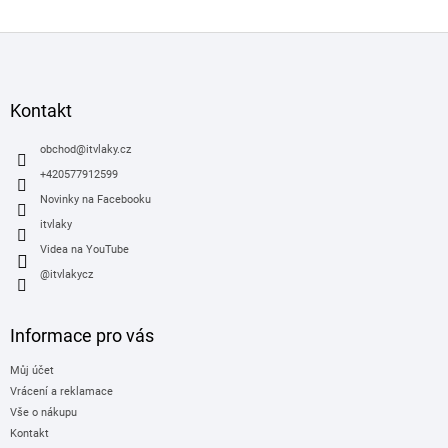
Z
á
p
a
Kontakt
t
í
obchod
@
itvlaky.cz
+420577912599
Novinky na Facebooku
itvlaky
Videa na YouTube
@itvlakycz
Informace pro vás
Můj účet
Vrácení a reklamace
Vše o nákupu
Kontakt