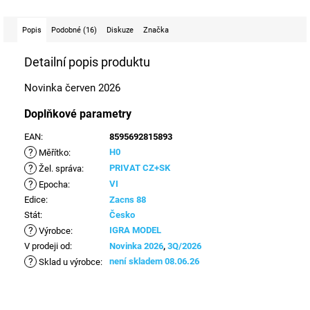
Popis
Podobné (16)
Diskuze
Značka
Detailní popis produktu
Novinka červen 2026
Doplňkové parametry
EAN
:
8595692815893
?
H0
Měřítko
:
?
PRIVAT CZ+SK
Žel. správa
:
?
VI
Epocha
:
Edice
:
Zacns 88
Stát
:
Česko
?
IGRA MODEL
Výrobce
:
V prodeji od
:
Novinka 2026
,
3Q/2026
?
není skladem 08.06.26
Sklad u výrobce
: