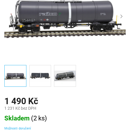
1 490 Kč
1 231 Kč bez DPH
Měrná
Skladem
(
2 ks
)
cena:
Možnosti doručení