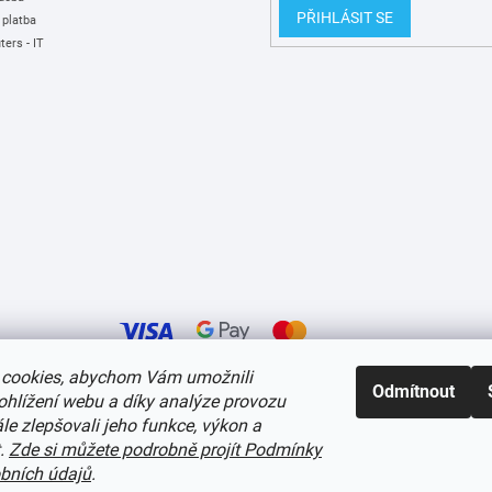
PŘIHLÁSIT SE
 platba
ers - IT
cookies, abychom Vám umožnili
Odmítnout
ohlížení webu a díky analýze provozu
í cookies
e zlepšovali jeho funkce, výkon a
t.
Zde si můžete podrobně projít Podmínky
bních údajů
.