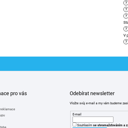
?
?
?
St
?
V 
?
mace pro vás
Odebírat newsletter
Vložte svůj e-mail a my vám budeme zas
 reklamace
E-mail
upu
Souhlasím
se shromažďováním
a z
 doba