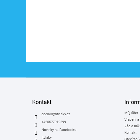
Z
á
p
a
Kontakt
Infor
t
Můj účet
í
obchod
@
itvlaky.cz
Vrácení a
+420577912599
Vše o nák
Novinky na Facebooku
Kontakt
itvlaky
Otevírací