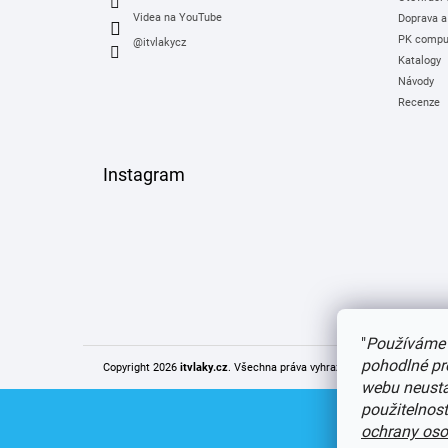
Videa na YouTube
Doprava a
PK comput
@itvlakycz
Katalogy
Návody
Recenze
Instagram
"
Používáme 
pohodlné pr
Copyright 2026
itvlaky.cz
. Všechna práva vyhrazena.
Upravit nastaven
webu neustál
použitelnos
ochrany oso