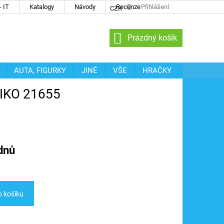
 IT
Katalogy
Návody
Recenze
Přihlášení
CZK
NÁKUPNÍ
Prázdný košík
KOŠÍK
AUTA, FIGURKY
JINÉ
VŠE
HRAČKY
PIKO 21655
dnů
o košíku