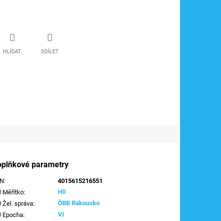
HLÍDAT
SDÍLET
oplňkové parametry
AN
:
4015615216551
H0
Měřítko
:
ÖBB Rakousko
Žel. správa
:
VI
Epocha
: