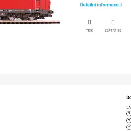
Detailní informace
TISK
ZEPTAT SE
D
E
?
?
?