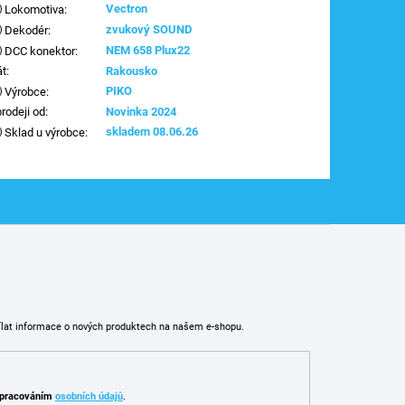
Vectron
Lokomotiva
:
zvukový SOUND
Dekodér
:
NEM 658 Plux22
DCC konektor
:
át
:
Rakousko
PIKO
Výrobce
:
prodeji od
:
Novinka 2024
skladem 08.06.26
Sklad u výrobce
:
ílat informace o nových produktech na našem e-shopu.
pracováním
osobních údajů
.