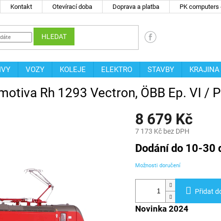
Kontakt
Otevírací doba
Doprava a platba
PK computers -
HLEDAT
IVY
VOZY
KOLEJE
ELEKTRO
STAVBY
KRAJINA
motiva Rh 1293 Vectron, ÖBB Ep. VI / 
8 679 Kč
7 173 Kč bez DPH
Měrná
Dodání do 10-30 
cena:
Možnosti doručení
Přidat d
Novinka 2024