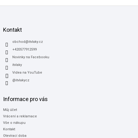
Z
á
p
a
Kontakt
t
í
obchod
@
itvlaky.cz
+420577912599
Novinky na Facebooku
itvlaky
Videa na YouTube
@itvlakycz
Informace pro vás
Můj účet
Vrácení a reklamace
Vše o nákupu
Kontakt
Otevírací doba