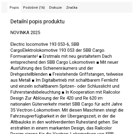
Popis
Podobné (16)
Diskuze
Značka
Detailní popis produktu
NOVINKA 2025
Electric locomotive 193 053-6, SBB
Cargo
Elektrolokomotive 193 053 der SBB Cargo.
Formvariante! ■ Erstmals mit neu gestaltetem Dach
entsprechend den SBB Cargo Lokomotiven ■ Mit neuer
Ausführung des Schienenräumers und der
Drehgestellblenden ■ Freistehende Griffstangen, teilweise
aus Metall ■ Im Digitalbetrieb mit schaltbarem Fernlicht
und einzeln schaltbarem Spitzen- oder Schlusslicht und
Führerstandsbeleuchtung ■ In Kooperation mit Railcolor
Design Zur Ablösung der Re 420 und Re 620 im
nationalen Güterverkehr mietet SBB Cargo für acht Jahre
35 Vectron-Lokomotiven. Mit diesen Maschinen steigt die
Fahrzeugverfügbarkeit in der Übergangszeit, in der die
Altbauloks in den wohlverdienten Ruhestand gehen. Sie
erstrahlen in einem markanten Design, das Railcolor
Design eigens für die Vectron-Lokomotiven von SBB