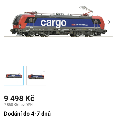
9 498 Kč
7 850 Kč bez DPH
Měrná
Dodání do 4-7 dnů
cena: