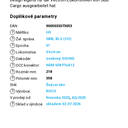
Cargo ausgearbeitet hat.
Doplňkové parametry
EAN
:
9005033073053
?
H0
Měřítko
:
?
SBB, BLS (CH)
Žel. správa
:
?
VI
Epocha
:
?
Vectron
Lokomotiva
:
?
zvukový SOUND
Dekodér
:
?
NEM 658 PluX12
DCC konektor
:
?
218
Rozměr mm
:
?
358
Poloměr mm
:
Stát
:
Švýcarsko
?
ROCO
Výrobce
:
V prodeji od
:
Novinka 2025
,
4Q/2025
?
skladem 02.07.2026
Sklad u výrobce
: