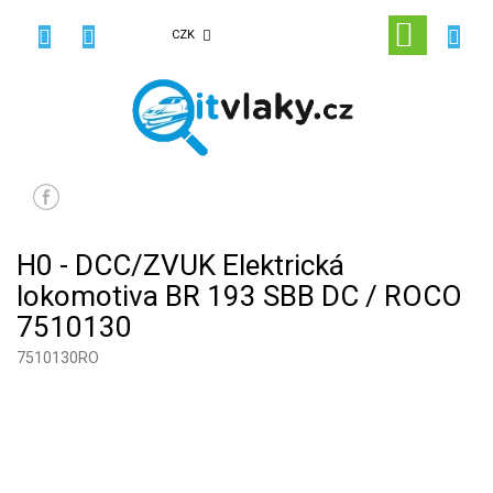
Přejít
na
NÁKUPN
CZK
obsah
KOŠÍK
H0 - DCC/ZVUK Elektrická
lokomotiva BR 193 SBB DC / ROCO
7510130
7510130RO