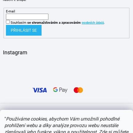
E-mail
Souhlasím
se shromažďováním
a zpracováním
osobních údajů
.
PŘIHLÁSIT SE
Instagram
Vytvořil Shoptet
"
Používáme cookies, abychom Vám umožnili pohodlné
prohlížení webu a díky analýze provozu webu neustále
Copyright 2026
itvlaky.cz
. Všechna práva vyhrazena.
Upravit nastavení cookies
zlepšovali jeho funkce, výkon a použitelnost.
Zde si můžete