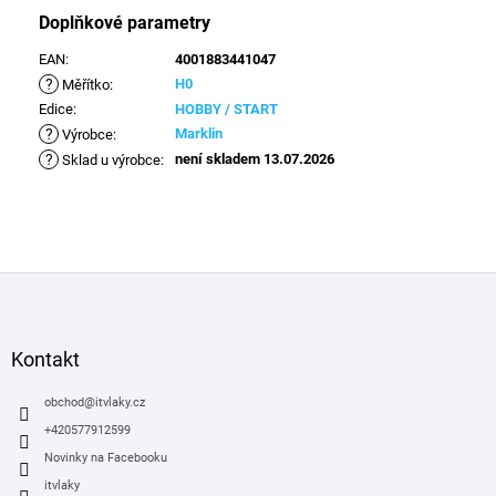
Doplňkové parametry
EAN
:
4001883441047
?
H0
Měřítko
:
Edice
:
HOBBY / START
?
Marklin
Výrobce
:
?
není skladem 13.07.2026
Sklad u výrobce
:
Z
á
p
a
Kontakt
t
í
obchod
@
itvlaky.cz
+420577912599
Novinky na Facebooku
itvlaky