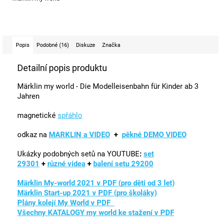
Popis
Podobné (16)
Diskuze
Značka
Detailní popis produktu
Märklin my world - Die Modelleisenbahn für Kinder ab 3
Jahren
magnetické
spřáhlo
odkaz na
MARKLIN a VIDEO
+
pěkné DEMO VIDEO
Ukázky podobných setů na YOUTUBE
:
set
29301
+
různé videa
+
balení setu 29200
Märklin My-world 2021 v PDF (pro děti od 3 let)
Märklin Start-up 2021 v PDF (pro školáky)
Plány kolejí My World v PDF
Všechny KATALOGY my world ke stažení v PDF