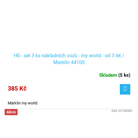
H0 - set 3 ks nákladních vozů - my world - od 3 let /
Marklin 44100
Skladem
(
5 ks
)
385 Kč
Märklin my world
Kód:
23180MA
Akce