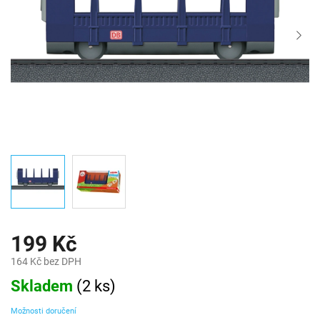
199 Kč
164 Kč bez DPH
Měrná
Skladem
(
2 ks
)
cena:
Možnosti doručení