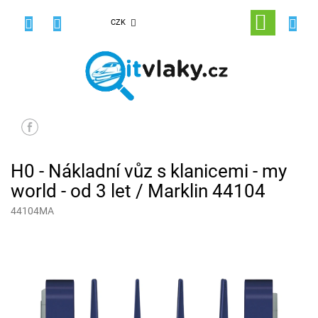
Přejít
na
NÁKUPNÍ
CZK
obsah
KOŠÍK
H0 - Nákladní vůz s klanicemi - my
world - od 3 let / Marklin 44104
44104MA