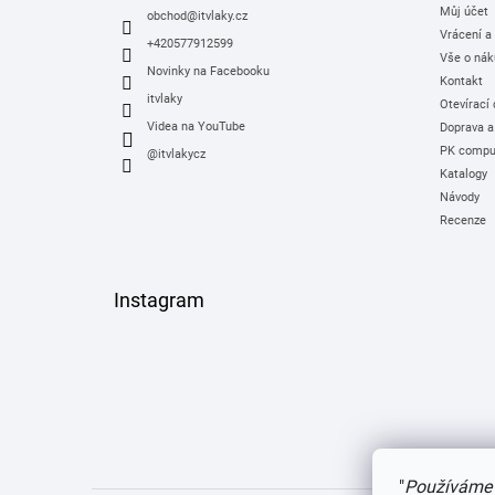
Můj účet
í
obchod
@
itvlaky.cz
Vrácení a
+420577912599
Vše o nák
Novinky na Facebooku
Kontakt
itvlaky
Otevírací
Videa na YouTube
Doprava a
PK comput
@itvlakycz
Katalogy
Návody
Recenze
Instagram
"
Používáme 