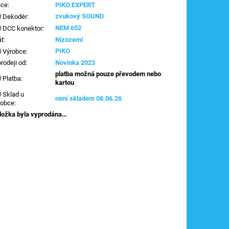
ice
:
PIKO EXPERT
zvukový SOUND
Dekodér
:
NEM 652
DCC konektor
:
át
:
Nizozemí
PIKO
Výrobce
:
prodeji od
:
Novinka 2023
platba možná pouze převodem nebo
Platba
:
kartou
Sklad u
není skladem 08.06.26
robce
:
ložka byla vyprodána…