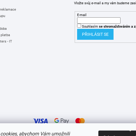
Vložte svůj e-mail a my vám budeme zas
 reklamace
E-mail
upu
Souhlasím
se shromažďováním
a z
 doba
PŘIHLÁSIT SE
 platba
ers - IT
cookies, abychom Vám umožnili