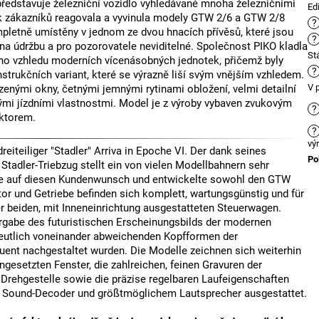
představuje železniční vozidlo vyhledávané mnoha železničními
Ed
k zákazníků reagovala a vyvinula modely GTW 2/6 a GTW 2/8
?
letně umístěny v jednom ze dvou hnacích přívěsů, které jsou
?
na údržbu a pro pozorovatele neviditelné. Společnost PIKO kladla
St
ého vzhledu moderních vícenásobných jednotek, přičemž byly
?
strukčních variant, které se výrazně liší svým vnějším vzhledem.
V 
enými okny, četnými jemnými rytinami obložení, velmi detailní
ými jízdními vlastnostmi. Model je z výroby vybaven zvukovým
?
ktorem.
?
vý
eiteiliger "Stadler" Arriva in Epoche VI. Der dank seines
Po
Stadler-Triebzug stellt ein von vielen Modellbahnern sehr
rte auf diesen Kundenwunsch und entwickelte sowohl den GTW
r und Getriebe befinden sich komplett, wartungsgünstig und für
r beiden, mit Inneneinrichtung ausgestatteten Steuerwagen.
ergabe des futuristischen Erscheinungsbilds der modernen
 deutlich voneinander abweichenden Kopfformen der
ent nachgestaltet wurden. Die Modelle zeichnen sich weiterhin
gesetzten Fenster, die zahlreichen, feinen Gravuren der
n Drehgestelle sowie die präzise regelbaren Laufeigenschaften
KO Sound-Decoder und größtmöglichem Lautsprecher ausgestattet.