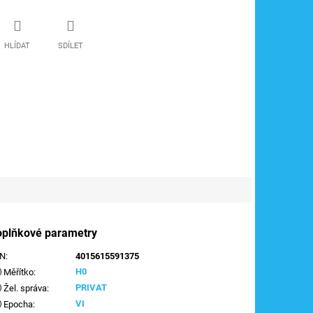
HLÍDAT
SDÍLET
oplňkové parametry
AN
:
4015615591375
H0
Měřítko
:
PRIVAT
Žel. správa
:
VI
Epocha
: