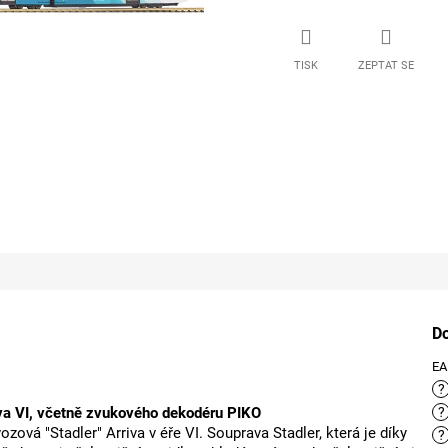
TISK
ZEPTAT SE
D
E
?
va VI, včetně zvukového dekodéru PIKO
?
ová "Stadler" Arriva v éře VI. Souprava Stadler, která je díky
?