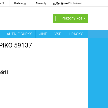
 IT
Katalogy
Návody
Recenze
Přihlášení
CZK
NÁKUPNÍ
Prázdný košík
KOŠÍK
AUTA, FIGURKY
JINÉ
VŠE
HRAČKY
 PIKO 59137
érii