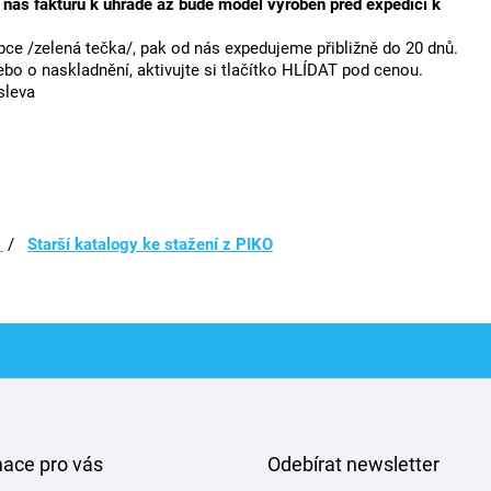
 nás fakturu k úhradě až bude model vyroben před expedicí k
ce /zelená tečka/, pak od nás expedujeme přibližně do 20 dnů.
bo o naskladnění, aktivujte si tlačítko HLÍDAT pod cenou.
sleva
/
Starší katalogy ke stažení z PIKO
mace pro vás
Odebírat newsletter