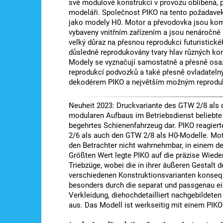
své modulové konstrukci v provozu oblíbená, 
modeláři. Společnost PIKO na tento požadave
jako modely H0. Motor a převodovka jsou komp
vybaveny vnitřním zařízením a jsou nenáročné 
velký důraz na přesnou reprodukci futuristick
důsledně reprodukovány tvary hlav různých kon
Modely se vyznačují samostatně a přesně osaz
reprodukcí podvozků a také přesně ovladateln
dekodérem PIKO a největším možným reprodu
Neuheit 2023: Druckvariante des GTW 2/8 als dr
modularen Aufbaus im Betriebsdienst beliebte 
begehrtes Schienenfahrzeug dar. PIKO reagie
2/6 als auch den GTW 2/8 als H0-Modelle. Moto
den Betrachter nicht wahrnehmbar, in einem de
Größten Wert legte PIKO auf die präzise Wied
Triebzüge, wobei die in ihrer äußeren Gestalt
verschiedenen Konstruktionsvarianten konsequ
besonders durch die separat und passgenau ein
Verkleidung, diehochdetailliert nachgebildete
aus. Das Modell ist werkseitig mit einem PI