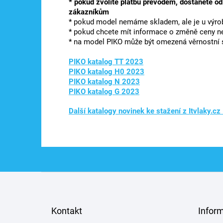
* pokud zvolíte platbu převodem, dostanete od
zákazníkům
* pokud model nemáme skladem, ale je u výrob
* pokud chcete mít informace o změně ceny ne
* na model PIKO může být omezená věrnostní 
PIKO katalog TT 2023
PIKO katalog H0 2023
PIKO katalog N 2023
PIKO katalog G 2023
Další katalogy novinek ke stažení z Itvlaky.cz
Z
á
p
a
Kontakt
Infor
t