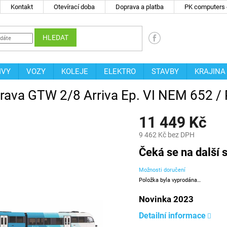
Kontakt
Otevírací doba
Doprava a platba
PK computers -
HLEDAT
IVY
VOZY
KOLEJE
ELEKTRO
STAVBY
KRAJINA
rava GTW 2/8 Arriva Ep. VI NEM 652 /
11 449 Kč
9 462 Kč bez DPH
Měrná
Čeká se na další s
cena:
Možnosti doručení
Položka byla vyprodána…
Novinka 2023
Detailní informace