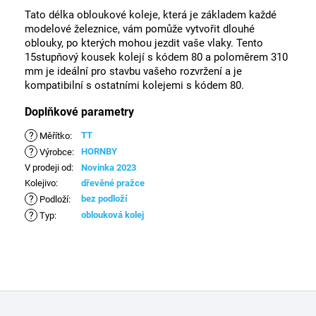
Tato délka obloukové koleje, která je základem každé
modelové železnice, vám pomůže vytvořit dlouhé
oblouky, po kterých mohou jezdit vaše vlaky. Tento
15stupňový kousek kolejí s kódem 80 a poloměrem 310
mm je ideální pro stavbu vašeho rozvržení a je
kompatibilní s ostatními kolejemi s kódem 80.
Doplňkové parametry
?
TT
Měřítko
:
?
HORNBY
Výrobce
:
V prodeji od
:
Novinka 2023
Kolejivo
:
dřevěné pražce
?
bez podloží
Podloží
:
?
oblouková kolej
Typ
:
Z
á