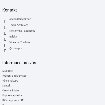
p
a
Kontakt
t
í
obchod
@
itvlaky.cz
+420577912599
Novinky na Facebooku
itvlaky
Videa na YouTube
@itvlakycz
Informace pro vás
Můj účet
Vrácení a reklamace
Vše o nákupu
Kontakt
Otevírací doba
Doprava a platba
PK computers - IT