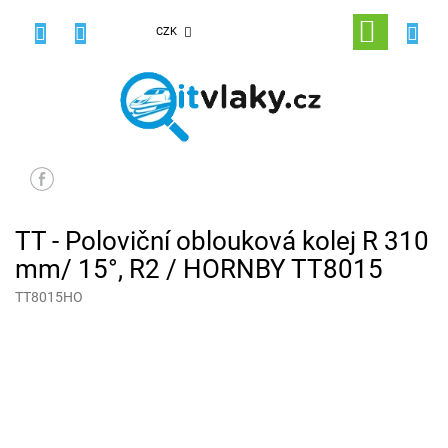
Přejít
na
NÁKUPNÍ
CZK
obsah
KOŠÍK
TT - Poloviční oblouková kolej R 310
mm/ 15°, R2 / HORNBY TT8015
TT8015HO