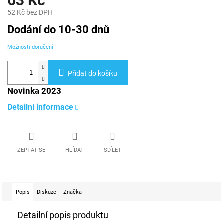
63 Kč
52 Kč bez DPH
Měrná
Dodání do 10-30 dnů
cena:
Možnosti doručení
Přidat do košíku
Novinka 2023
Detailní informace
ZEPTAT SE
HLÍDAT
SDÍLET
Popis
Diskuze
Značka
Detailní popis produktu