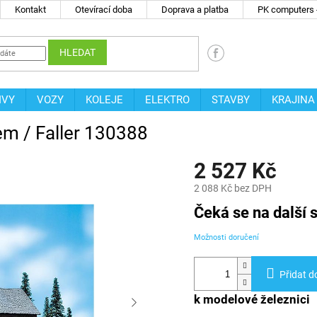
Kontakt
Otevírací doba
Doprava a platba
PK computers -
HLEDAT
IVY
VOZY
KOLEJE
ELEKTRO
STAVBY
KRAJINA
em / Faller 130388
2 527 Kč
2 088 Kč bez DPH
Měrná
Čeká se na další s
cena:
Možnosti doručení
Přidat d
k modelové železnici