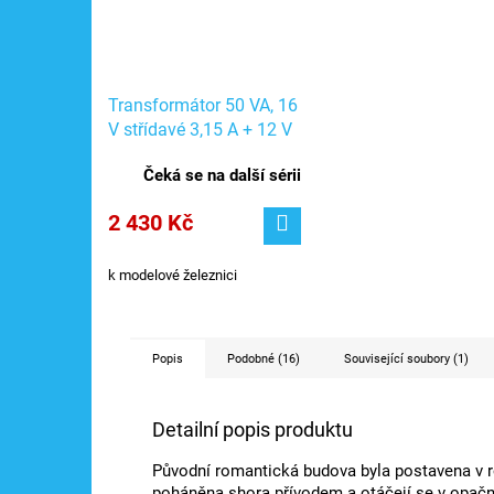
Transformátor 50 VA, 16
V střídavé 3,15 A + 12 V
ss 0,6 A + 5 V ss 0,6 A /
Čeká se na další sérii
Faller 180641
2 430 Kč
k modelové železnici
Popis
Podobné (16)
Související soubory (1)
Detailní popis produktu
Původní romantická budova byla postavena v ro
poháněna shora přívodem a otáčejí se v opačn