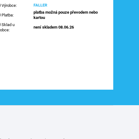
FALLER
Výrobce
:
platba možná pouze převodem nebo
Platba
:
kartou
Sklad u
není skladem 08.06.26
robce
: