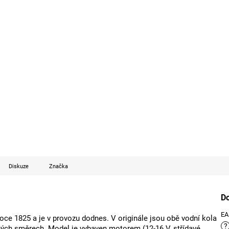
Diskuze
Značka
D
E
ce 1825 a je v provozu dodnes. V originále jsou obě vodní kola
?
ých směrech. Model je vybaven motorem (12-16 V, střídavé