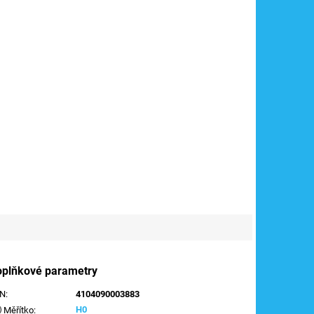
oplňkové parametry
AN
:
4104090003883
H0
Měřítko
: