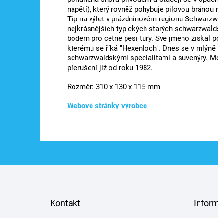
napětí), který rovněž pohybuje pilovou bránou n
Tip na výlet v prázdninovém regionu Schwarzwa
nejkrásnějších typických starých schwarzwald
bodem pro četné pěší túry. Své jméno získal p
kterému se říká "Hexenloch". Dnes se v mlýně
schwarzwaldskými specialitami a suvenýry. Mo
přerušení již od roku 1982.
Rozměr:
310 x 130 x 115 mm
Webové stránky výrobce
Z
á
p
a
Kontakt
Infor
t