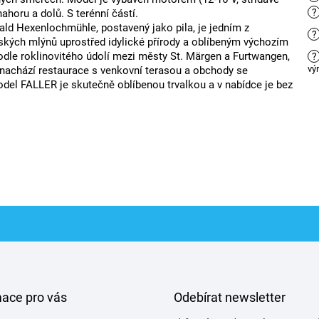
?
ahoru a dolů. S terénní částí.
ld Hexenlochmühle, postavený jako pila, je jedním z
?
ských mlýnů uprostřed idylické přírody a oblíbeným výchozím
odle roklinovitého údolí mezi městy St. Märgen a Furtwangen,
?
vý
 nachází restaurace s venkovní terasou a obchody se
del FALLER je skutečně oblíbenou trvalkou a v nabídce je bez
mace pro vás
Odebírat newsletter