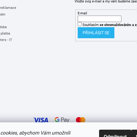
Vložte svůj e-mail a my vám budeme zas
 reklamace
E-mail
upu
Souhlasím
se shromažďováním
a z
 doba
PŘIHLÁSIT SE
 platba
ers - IT
cookies, abychom Vám umožnili
Odmítnout