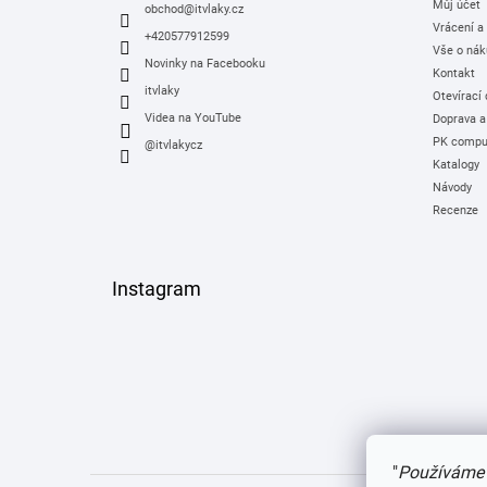
Můj účet
í
obchod
@
itvlaky.cz
Vrácení a
+420577912599
Vše o nák
Novinky na Facebooku
Kontakt
itvlaky
Otevírací
Videa na YouTube
Doprava a
PK comput
@itvlakycz
Katalogy
Návody
Recenze
Instagram
"
Používáme 