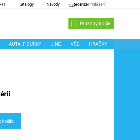
 IT
Katalogy
Návody
Recenze
Přihlášení
CZK
NÁKUPNÍ
Prázdný košík
KOŠÍK
AUTA, FIGURKY
JINÉ
VŠE
HRAČKY
érii
o košíku