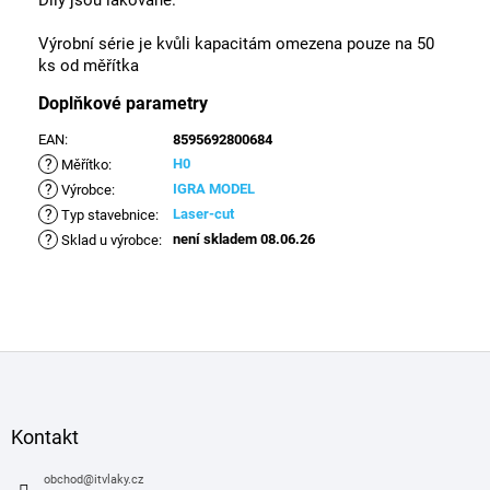
Díly jsou lakované.
Výrobní série je kvůli kapacitám omezena pouze na 50
ks od měřítka
Doplňkové parametry
EAN
:
8595692800684
?
H0
Měřítko
:
?
IGRA MODEL
Výrobce
:
?
Laser-cut
Typ stavebnice
:
?
není skladem 08.06.26
Sklad u výrobce
:
Z
á
p
a
Kontakt
t
í
obchod
@
itvlaky.cz