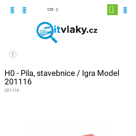
Přejít
na
NÁKUPNÍ
CZK
obsah
KOŠÍK
H0 - Pila, stavebnice / Igra Model
201116
201116