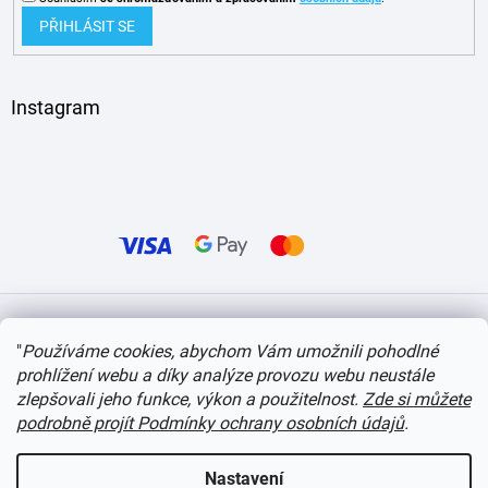
PŘIHLÁSIT SE
Instagram
Vytvořil Shoptet
"
Používáme cookies, abychom Vám umožnili pohodlné
prohlížení webu a díky analýze provozu webu neustále
Copyright 2026
itvlaky.cz
. Všechna práva vyhrazena.
Upravit nastavení cookies
zlepšovali jeho funkce, výkon a použitelnost.
Zde si můžete
podrobně projít Podmínky ochrany osobních údajů
.
Nastavení