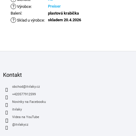
?
Preiser
Výrobce
:
Balení
:
plastová krabička
?
skladem 20.4.2026
Sklad u výrobce
:
Z
á
p
a
Kontakt
t
í
obchod
@
itvlaky.cz
+420577912599
Novinky na Facebooku
itvlaky
Videa na YouTube
@itvlakycz