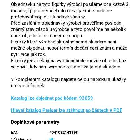
Objednávku na tyto figurky výrobci posíláme cca každé 3
měsíce, tj. průměrně 4x do roka, jakmile budeme
potřebovat doplnit skladové zásoby.
Před zasláním objednávky výrobci prověříme poslední
známý stav zásob u výrobce a tyto povolíme na několik
dní k objednání na našem e-shopu.
Figurky které výrobce aktuálně nemá skladem není
možné objednat, neboť termín dodání není znám a může
být i více jak rok.
Figurky jenž čekají na vyrobení bude možné objednat až
ve chvíli, kdy nám výrobce oznámí, že je má skladem.
V kompletním katalogu najdete celou nabídku a ukázky
umístění figurek
Katalog lze objednat pod kódem 93059
Hlavní katalog Preiser lze stáhnout po částech v PDF
Doplňkové parametry
EAN
:
4041032141398
?
H0
Měřítko
: