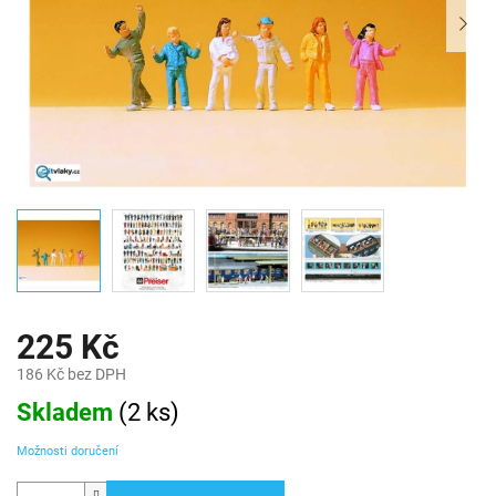
225 Kč
186 Kč bez DPH
Měrná
Skladem
(
2 ks
)
cena:
Možnosti doručení