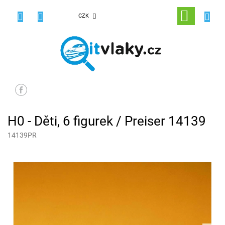
Přejít
na
NÁKUPNÍ
CZK
obsah
KOŠÍK
H0 - Děti, 6 figurek / Preiser 14139
14139PR