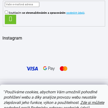
Souhlasím
se shromažďováním
a zpracováním
osobních údajů
.
PŘIHLÁSIT
SE
Instagram
Vytvořil Shoptet
"
Používáme cookies, abychom Vám umožnili pohodlné
prohlížení webu a díky analýze provozu webu neustále
Copyright 2026
itvlaky.cz
. Všechna práva vyhrazena.
Upravit nastavení cookies
zlepšovali jeho funkce, výkon a použitelnost.
Zde si můžete
podrobně projít Podmínky ochrany osobních údajů
.