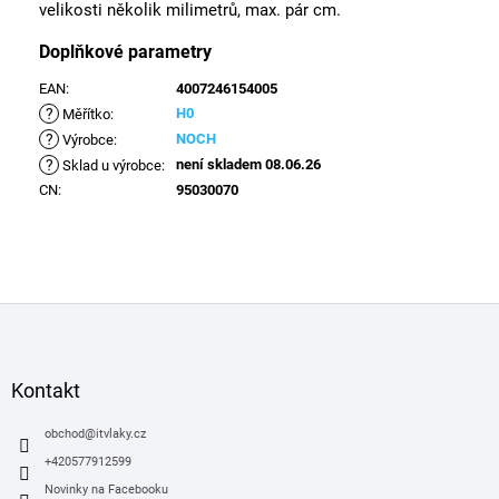
velikosti několik milimetrů, max. pár cm.
Doplňkové parametry
EAN
:
4007246154005
?
H0
Měřítko
:
?
NOCH
Výrobce
:
?
není skladem 08.06.26
Sklad u výrobce
:
CN
:
95030070
Z
á
p
a
Kontakt
t
í
obchod
@
itvlaky.cz
+420577912599
Novinky na Facebooku