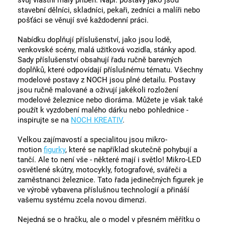
svůj vlastní malý příběh. Např. postavy jako jsou
stavební dělníci, skladníci, pekaři, zedníci a malíři nebo
pošťáci se věnují své každodenní práci.
Nabídku doplňují příslušenství, jako jsou lodě,
venkovské scény, malá užitková vozidla, stánky apod.
Sady příslušenství obsahují řadu ručně barevných
doplňků, které odpovídají příslušnému tématu. Všechny
modelové postavy z NOCH jsou plné detailu. Postavy
jsou ručně malované a oživují jakékoli rozložení
modelové železnice nebo dioráma. Můžete je však také
použít k vyzdobení malého dárku nebo pohlednice -
inspirujte se na
NOCH KREATIV
.
Velkou zajímavostí a specialitou jsou mikro-
motion
figurky
, které se například skutečně pohybují a
tančí. Ale to není vše - některé mají i světlo! Mikro-LED
osvětlené skútry, motocykly, fotografové, svářeči a
zaměstnanci železnice. Tato řada jedinečných figurek je
ve výrobě vybavena příslušnou technologií a přináší
vašemu systému zcela novou dimenzi.
Nejedná se o hračku, ale o model v přesném měřítku o