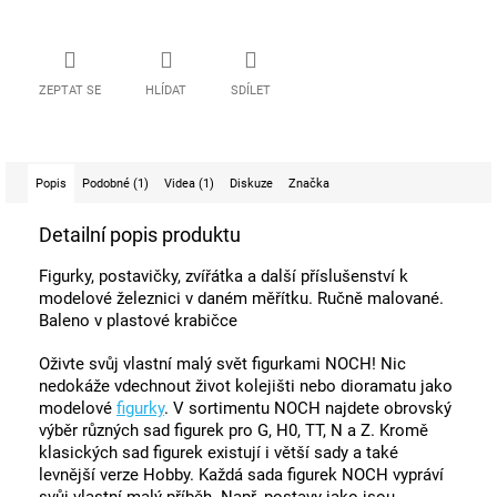
ZEPTAT SE
HLÍDAT
SDÍLET
Popis
Podobné (1)
Videa (1)
Diskuze
Značka
Detailní popis produktu
Figurky, postavičky, zvířátka a další příslušenství k
modelové železnici v daném měřítku. Ručně malované.
Baleno v plastové krabičce
Oživte svůj vlastní malý svět figurkami NOCH! Nic
nedokáže vdechnout život kolejišti nebo dioramatu jako
modelové
figurky
. V sortimentu NOCH najdete obrovský
výběr různých sad figurek pro G, H0, TT, N a Z. Kromě
klasických sad figurek existují i ​​větší sady a také
levnější verze Hobby. Každá sada figurek NOCH vypráví