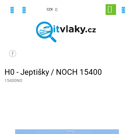
Přejít
na
NÁKUPNÍ
CZK
obsah
KOŠÍK
H0 - Jeptišky / NOCH 15400
15400NO