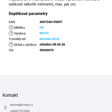
velikosti několik milimetrů, max. pár cm.
Doplňkové parametry
EAN
:
4007246155897
?
H0
Měřítko
:
?
NOCH
Výrobce
:
V prodeji od
:
Novinka 2018
?
skladem 08.06.26
Sklad u výrobce
:
CN
:
95030070
Z
á
p
a
Kontakt
t
í
obchod
@
itvlaky.cz
+420577912599