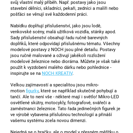
svůj vlastní malý příběh. Např. postavy jako jsou
stavební dělníci, skladníci, pekaři, zedníci a malíři nebo
pošťáci se věnují své každodenní práci.
Nabídku doplňují příslušenství, jako jsou lodě,
venkovské scény, malá užitková vozidla, stánky apod.
Sady příslušenství obsahují řadu ručně barevných
doplňků, které odpovídají příslušnému tématu. Všechny
modelové postavy z NOCH jsou plné detailu. Postavy
jsou ručně malované a oživují jakékoli rozložení
modelové železnice nebo dioráma. Můžete je však také
použít k vyzdobení malého dárku nebo pohlednice -
inspirujte se na
NOCH KREATIV
.
Velkou zajímavostí a specialitou jsou mikro-
motion
figurky
, které se například skutečně pohybují a
tančí. Ale to není vše - některé mají i světlo! Mikro-LED
osvětlené skútry, motocykly, fotografové, svářeči a
zaměstnanci železnice. Tato řada jedinečných figurek je
ve výrobě vybavena příslušnou technologií a přináší
vašemu systému zcela novou dimenzi.
Nejedná se o hračku, ale o model v přesném měřítku o