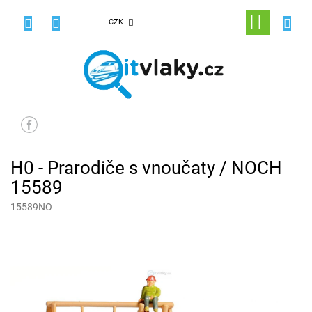
Přejít
na
NÁKUPNÍ
CZK
obsah
KOŠÍK
H0 - Prarodiče s vnoučaty / NOCH
15589
15589NO