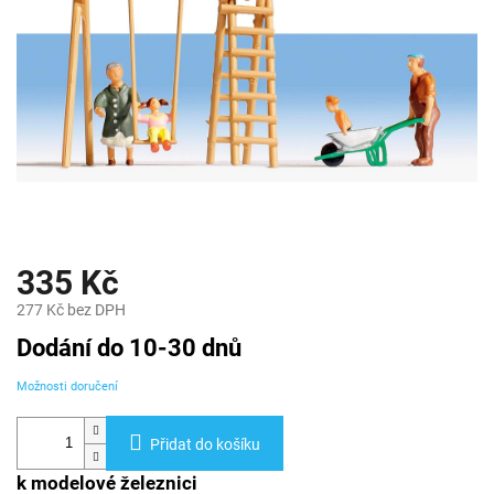
335 Kč
277 Kč bez DPH
Měrná
Dodání do 10-30 dnů
cena:
Možnosti doručení
Přidat do košíku
k modelové železnici