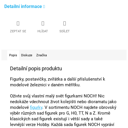
Detailní informace
ZEPTAT SE
HLÍDAT
SDÍLET
Popis
Diskuze
Značka
Detailní popis produktu
Figurky, postavičky, zvířátka a další příslušenství k
modelové železnici v daném měřítku.
Oživte svůj vlastní malý svět figurkami NOCH! Nic
nedokáže vdechnout život kolejišti nebo dioramatu jako
modelové
figurky
. V sortimentu NOCH najdete obrovský
výběr různých sad figurek pro G, H0, TT, N a Z. Kromě
klasických sad figurek existují i ​​větší sady a také
levnější verze Hobby. Každá sada figurek NOCH vypráví