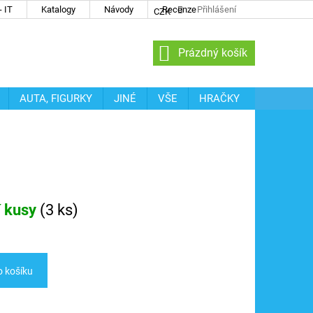
 IT
Katalogy
Návody
Recenze
Přihlášení
CZK
NÁKUPNÍ
Prázdný košík
KOŠÍK
AUTA, FIGURKY
JINÉ
VŠE
HRAČKY
í kusy
(
3 ks
)
o košíku