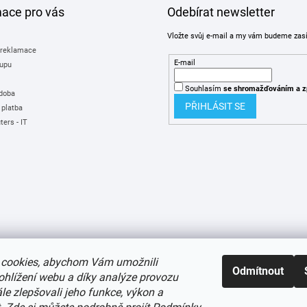
mace pro vás
Odebírat newsletter
Vložte svůj e-mail a my vám budeme zas
 reklamace
E-mail
upu
Souhlasím
se shromažďováním
a z
 doba
PŘIHLÁSIT SE
 platba
ers - IT
cookies, abychom Vám umožnili
Odmítnout
ohlížení webu a díky analýze provozu
e zlepšovali jeho funkce, výkon a