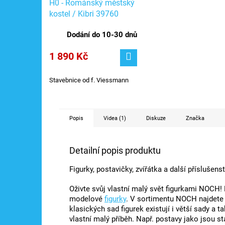
H0 - Románský městský
kostel / Kibri 39760
Dodání do 10-30 dnů
1 890 Kč
Stavebnice od f. Viessmann
Popis
Videa (1)
Diskuze
Značka
Detailní popis produktu
Figurky, postavičky, zvířátka a další příslušen
Oživte svůj vlastní malý svět figurkami NOCH!
modelové
figurky
. V sortimentu NOCH najdete 
klasických sad figurek existují i ​​větší sady 
vlastní malý příběh. Např. postavy jako jsou sta