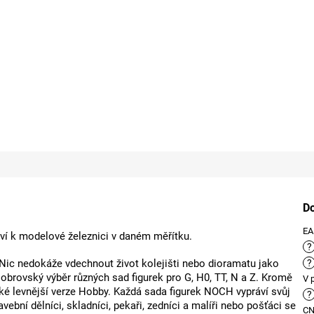
D
E
ství k modelové železnici v daném měřítku.
?
 Nic nedokáže vdechnout život kolejišti nebo dioramatu jako
?
obrovský výběr různých sad figurek pro G, H0, TT, N a Z. Kromě
V 
a také levnější verze Hobby. Každá sada figurek NOCH vypráví svůj
?
vební dělníci, skladníci, pekaři, zedníci a malíři nebo pošťáci se
C