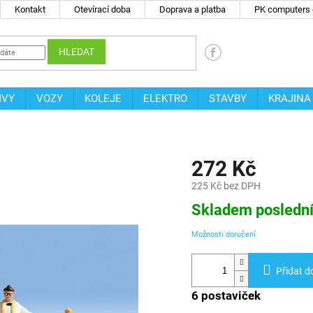
Kontakt
Otevírací doba
Doprava a platba
PK computers -
HLEDAT
IVY
VOZY
KOLEJE
ELEKTRO
STAVBY
KRAJINA
272 Kč
225 Kč bez DPH
Měrná
Skladem posledn
cena:
Možnosti doručení
Přidat d
6 postaviček