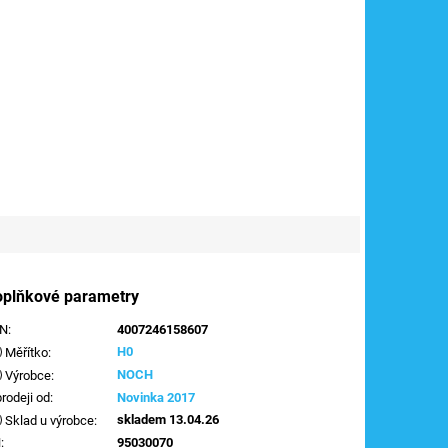
oplňkové parametry
AN
:
4007246158607
H0
Měřítko
:
NOCH
Výrobce
:
prodeji od
:
Novinka 2017
skladem 13.04.26
Sklad u výrobce
:
N
:
95030070