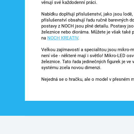
věnují své každodenní práci.
Nabídku doplňují příslušenství, jako jsou lodě
příslušenství obsahují řadu ručně barevných 
postavy z NOCH jsou plné detailu. Postavy jso
železnice nebo dioráma. Můžete je však také p
na
NOCH KREATIV
.
Velkou zajímavostí a specialitou jsou mikro-
není vše - některé mají i světlo! Mikro-LED os
železnice. Tato řada jedinečných figurek je ve
systému zcela novou dimenzi.
Nejedná se o hračku, ale o model v přesném mě
Z
á
p