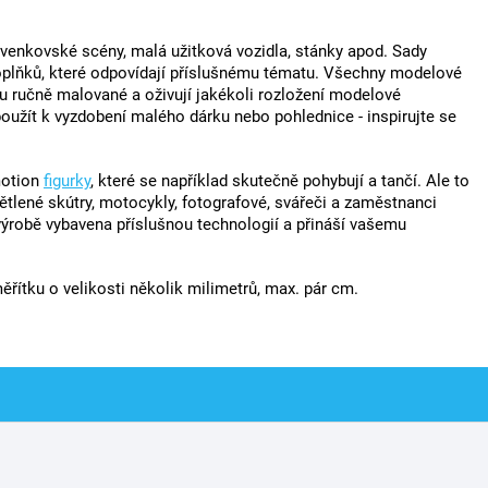
, venkovské scény, malá užitková vozidla, stánky apod. Sady
doplňků, které odpovídají příslušnému tématu. Všechny modelové
u ručně malované a oživují jakékoli rozložení modelové
oužít k vyzdobení malého dárku nebo pohlednice - inspirujte se
motion
figurky
, které se například skutečně pohybují a tančí. Ale to
větlené skútry, motocykly, fotografové, svářeči a zaměstnanci
 výrobě vybavena příslušnou technologií a přináší vašemu
řítku o velikosti několik milimetrů, max. pár cm.