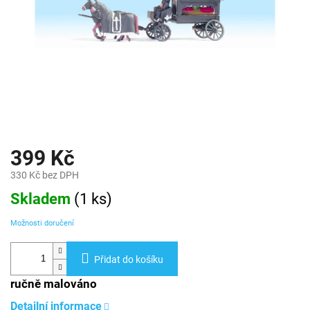
399 Kč
330 Kč bez DPH
Měrná
Skladem
(
1 ks
)
cena:
Možnosti doručení
Přidat do košíku
ručně malováno
Detailní informace