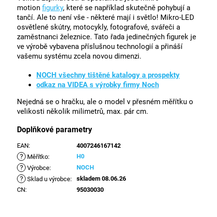
motion
figurky
, které se například skutečně pohybují a
tančí. Ale to není vše - některé mají i světlo! Mikro-LED
osvětlené skútry, motocykly, fotografové, svářeči a
zaměstnanci železnice. Tato řada jedinečných figurek je
ve výrobě vybavena příslušnou technologií a přináší
vašemu systému zcela novou dimenzi.
NOCH všechny tištěné katalogy a prospekty
odkaz na VIDEA s výrobky firmy Noch
Nejedná se o hračku, ale o model v přesném měřítku o
velikosti několik milimetrů, max. pár cm.
Doplňkové parametry
EAN
:
4007246167142
?
H0
Měřítko
:
?
NOCH
Výrobce
:
?
skladem 08.06.26
Sklad u výrobce
:
CN
:
95030030