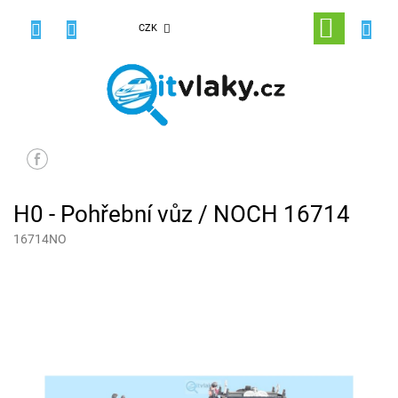
Přejít
na
NÁKUPNÍ
CZK
obsah
KOŠÍK
H0 - Pohřební vůz / NOCH 16714
16714NO