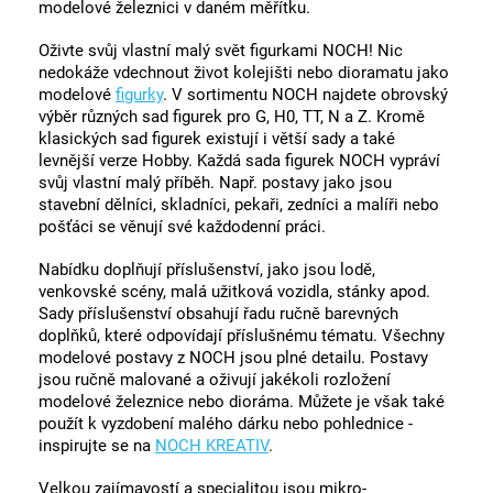
modelové železnici v daném měřítku.
Oživte svůj vlastní malý svět figurkami NOCH! Nic
nedokáže vdechnout život kolejišti nebo dioramatu jako
modelové
figurky
. V sortimentu NOCH najdete obrovský
výběr různých sad figurek pro G, H0, TT, N a Z. Kromě
klasických sad figurek existují i ​​větší sady a také
levnější verze Hobby. Každá sada figurek NOCH vypráví
svůj vlastní malý příběh. Např. postavy jako jsou
stavební dělníci, skladníci, pekaři, zedníci a malíři nebo
pošťáci se věnují své každodenní práci.
Nabídku doplňují příslušenství, jako jsou lodě,
venkovské scény, malá užitková vozidla, stánky apod.
Sady příslušenství obsahují řadu ručně barevných
doplňků, které odpovídají příslušnému tématu. Všechny
modelové postavy z NOCH jsou plné detailu. Postavy
jsou ručně malované a oživují jakékoli rozložení
modelové železnice nebo dioráma. Můžete je však také
použít k vyzdobení malého dárku nebo pohlednice -
inspirujte se na
NOCH KREATIV
.
Velkou zajímavostí a specialitou jsou mikro-