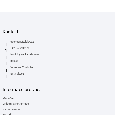
Z
á
p
a
Kontakt
t
í
obchod
@
itvlaky.cz
+420577912599
Novinky na Facebooku
itvlaky
Videa na YouTube
@itvlakycz
Informace pro vás
Můj účet
Vrácení a reklamace
Vše o nákupu
Kontakt