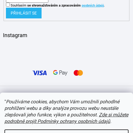
Souhlasím
se shromažďováním
a zpracováním
osobních údajů
.
PŘIHLÁSIT SE
Instagram
Vytvořil Shoptet
"
Používáme cookies, abychom Vám umožnili pohodlné
prohlížení webu a díky analýze provozu webu neustále
Copyright 2026
itvlaky.cz
. Všechna práva vyhrazena.
Upravit nastavení cookies
zlepšovali jeho funkce, výkon a použitelnost.
Zde si můžete
podrobně projít Podmínky ochrany osobních údajů
.