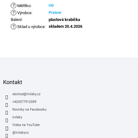
?
H0
Měřítko
:
?
Preiser
Výrobce
:
Balení
:
plastová krabička
?
skladem 20.4.2026
Sklad u výrobce
:
Z
á
p
a
Kontakt
t
í
obchod
@
itvlaky.cz
+420577912599
Novinky na Facebooku
itvlaky
Videa na YouTube
@itvlakycz