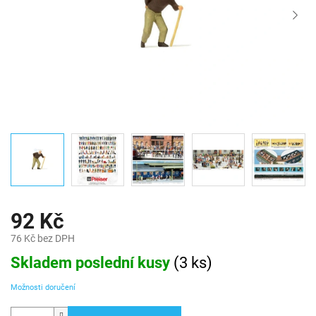
92 Kč
76 Kč bez DPH
Měrná
Skladem poslední kusy
(
3 ks
)
cena:
Možnosti doručení