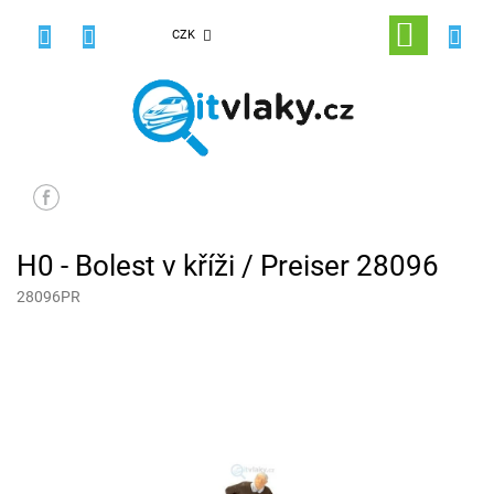
Přejít
na
NÁKUPNÍ
CZK
obsah
KOŠÍK
H0 - Bolest v kříži / Preiser 28096
28096PR