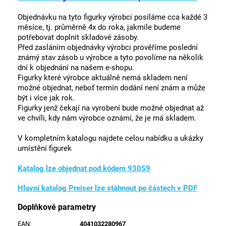
Objednávku na tyto figurky výrobci posíláme cca každé 3
měsíce, tj. průměrně 4x do roka, jakmile budeme
potřebovat doplnit skladové zásoby.
Před zasláním objednávky výrobci prověříme poslední
známý stav zásob u výrobce a tyto povolíme na několik
dní k objednání na našem e-shopu.
Figurky které výrobce aktuálně nemá skladem není
možné objednat, neboť termín dodání není znám a může
být i více jak rok.
Figurky jenž čekají na vyrobení bude možné objednat až
ve chvíli, kdy nám výrobce oznámí, že je má skladem.
V kompletním katalogu najdete celou nabídku a ukázky
umístění figurek
Katalog lze objednat pod kódem 93059
Hlavní katalog Preiser lze stáhnout po částech v PDF
Doplňkové parametry
EAN
:
4041032280967